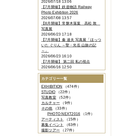
2026/07/18 13:06
2023年11月
（4件）
【7月開催】鉄道物語 Railway
2023年10月
（3件）
Photo Exhibtion 2026
2023年09月
（4件）
2026/07/08 13:57
2023年08月
（1件）
【8月開催】常磐木落葉 高松 敦
2023年06月
（3件）
写真展
2023年05月
（3件）
2026/06/23 17:18
2023年04月
（2件）
【7月開催】秦 達夫 写真展「ほっつ
2023年03月
（5件）
いた ぐりん ～聖・光岳 山旅の記
2023年02月
（3件）
～」
2023年01月
（4件）
2026/06/23 16:10
2022年12月
（3件）
【7月開催】 第二回 私の視点
2022年11月
（2件）
2026/06/16 12:50
2022年10月
（4件）
2022年09月
（2件）
カテゴリー一覧
2022年08月
（3件）
2022年07月
（3件）
EXHIBITION
（474件）
2022年05月
（4件）
STUDIO
（22件）
2022年04月
（2件）
写真教室
（52件）
2022年03月
（5件）
カルチャー
（9件）
2022年02月
（3件）
その他
（33件）
2022年01月
（3件）
PHOTO NEXT2016
（1件）
2021年12月
（2件）
アーティスト
（15件）
2021年11月
（3件）
募集イベント
（63件）
2021年10月
（1件）
撮影ツアー
（27件）
2021年09月
（5件）