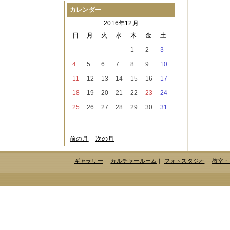
2021年08月
（1件）
カレンダー
2021年07月
（1件）
2016年12月
2021年06月
（3件）
2021年05月
（2件）
日
月
火
水
木
金
土
2021年04月
（2件）
-
-
-
-
1
2
3
2021年03月
（3件）
2021年02月
（1件）
4
5
6
7
8
9
10
2021年01月
（2件）
11
12
13
14
15
16
17
2020年12月
（3件）
2020年11月
（6件）
18
19
20
21
22
23
24
2020年10月
（6件）
25
26
27
28
29
30
31
2020年09月
（5件）
2020年08月
（3件）
-
-
-
-
-
-
-
2020年07月
（3件）
2020年06月
（2件）
前の月
次の月
2020年04月
（4件）
2020年03月
（9件）
ギャラリー
｜
カルチャールーム
｜
フォトスタジオ
｜
教室・
2020年02月
（3件）
2020年01月
（5件）
2019年12月
（3件）
2019年11月
（4件）
2019年10月
（8件）
2019年09月
（3件）
2019年08月
（2件）
2019年07月
（1件）