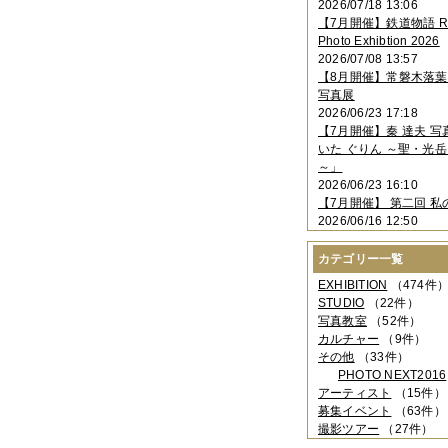
2026/07/18 13:06
2023年11月
（4件）
【7月開催】鉄道物語 Rai
2023年10月
（3件）
Photo Exhibtion 2026
2023年09月
（4件）
2026/07/08 13:57
2023年08月
（1件）
【8月開催】常磐木落
2023年06月
（3件）
写真展
2023年05月
（3件）
2026/06/23 17:18
2023年04月
（2件）
【7月開催】秦 達夫 
2023年03月
（5件）
いた ぐりん ～聖・光岳
2023年02月
（3件）
～」
2023年01月
（4件）
2026/06/23 16:10
2022年12月
（3件）
【7月開催】 第二回 私
2022年11月
（2件）
2026/06/16 12:50
2022年10月
（4件）
2022年09月
（2件）
カテゴリー一覧
2022年08月
（3件）
2022年07月
（3件）
EXHIBITION
（474件
2022年05月
（4件）
STUDIO
（22件）
2022年04月
（2件）
写真教室
（52件）
2022年03月
（5件）
カルチャー
（9件）
2022年02月
（3件）
その他
（33件）
2022年01月
（3件）
PHOTO NEXT2016
2021年12月
（2件）
アーティスト
（15件）
2021年11月
（3件）
募集イベント
（63件）
2021年10月
（1件）
撮影ツアー
（27件）
2021年09月
（5件）