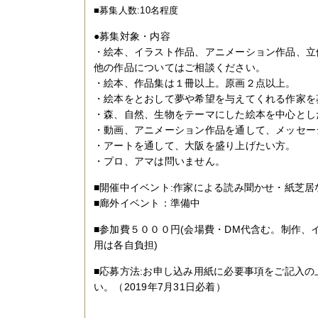
■募集人数:10名程度
●募集対象・内容
・絵本、イラスト作品、アニメーション作品、立
他の作品についてはご相談ください。
・絵本、作品集は１冊以上。原画２点以上。
・絵本をとおして夢や希望を与えてくれる作家を
・森、自然、生物をテーマにした絵本を中心と
・動画、アニメーション作品を通して、メッセ
・アートを通して、大阪を盛り上げたい方。
・プロ、アマは問いません。
■開催中イベント:作家による読み聞かせ・紙芝居
■廊外イベント：準備中
■参加費５０００円(会場費・DM代含む。制作、
用は各自負担)
■応募方法:お申し込み用紙に必要事項をご記入の
い。（2019年7月31日必着）