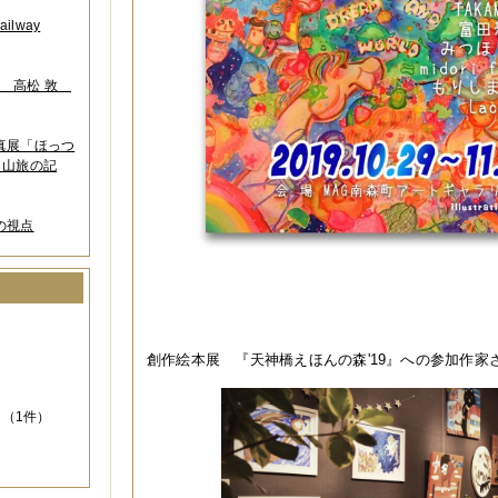
lway
葉 高松 敦
写真展「ほっつ
 山旅の記
の視点
）
創作絵本展 『天神橋えほんの森'19』への参加作家
（1件）