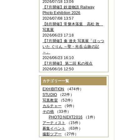
2026/07/18 13:06
2023年11月
（4件）
【7月開催】鉄道物語 Railway
2023年10月
（3件）
Photo Exhibtion 2026
2023年09月
（4件）
2026/07/08 13:57
2023年08月
（1件）
【8月開催】常磐木落葉 高松 敦
2023年06月
（3件）
写真展
2023年05月
（3件）
2026/06/23 17:18
2023年04月
（2件）
【7月開催】秦 達夫 写真展「ほっつ
2023年03月
（5件）
いた ぐりん ～聖・光岳 山旅の記
2023年02月
（3件）
～」
2023年01月
（4件）
2026/06/23 16:10
2022年12月
（3件）
【7月開催】 第二回 私の視点
2022年11月
（2件）
2026/06/16 12:50
2022年10月
（4件）
2022年09月
（2件）
カテゴリー一覧
2022年08月
（3件）
2022年07月
（3件）
EXHIBITION
（474件）
2022年05月
（4件）
STUDIO
（22件）
2022年04月
（2件）
写真教室
（52件）
2022年03月
（5件）
カルチャー
（9件）
2022年02月
（3件）
その他
（33件）
2022年01月
（3件）
PHOTO NEXT2016
（1件）
2021年12月
（2件）
アーティスト
（15件）
2021年11月
（3件）
募集イベント
（63件）
2021年10月
（1件）
撮影ツアー
（27件）
2021年09月
（5件）