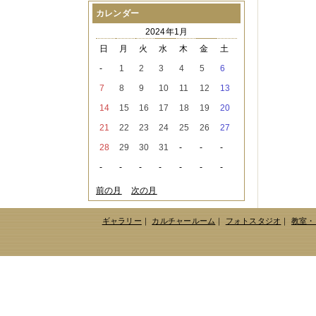
2021年08月
（1件）
カレンダー
2021年07月
（1件）
2024年1月
2021年06月
（3件）
2021年05月
（2件）
日
月
火
水
木
金
土
2021年04月
（2件）
-
1
2
3
4
5
6
2021年03月
（3件）
2021年02月
（1件）
7
8
9
10
11
12
13
2021年01月
（2件）
14
15
16
17
18
19
20
2020年12月
（3件）
2020年11月
（6件）
21
22
23
24
25
26
27
2020年10月
（6件）
28
29
30
31
-
-
-
2020年09月
（5件）
2020年08月
（3件）
-
-
-
-
-
-
-
2020年07月
（3件）
2020年06月
（2件）
前の月
次の月
2020年04月
（4件）
2020年03月
（9件）
ギャラリー
｜
カルチャールーム
｜
フォトスタジオ
｜
教室・
2020年02月
（3件）
2020年01月
（5件）
2019年12月
（3件）
2019年11月
（4件）
2019年10月
（8件）
2019年09月
（3件）
2019年08月
（2件）
2019年07月
（1件）