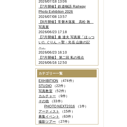
2026/07/18 13:06
2023年11月
（4件）
【7月開催】鉄道物語 Railway
2023年10月
（3件）
Photo Exhibtion 2026
2023年09月
（4件）
2026/07/08 13:57
2023年08月
（1件）
【8月開催】常磐木落葉 高松 敦
2023年06月
（3件）
写真展
2023年05月
（3件）
2026/06/23 17:18
2023年04月
（2件）
【7月開催】秦 達夫 写真展「ほっつ
2023年03月
（5件）
いた ぐりん ～聖・光岳 山旅の記
2023年02月
（3件）
～」
2023年01月
（4件）
2026/06/23 16:10
2022年12月
（3件）
【7月開催】 第二回 私の視点
2022年11月
（2件）
2026/06/16 12:50
2022年10月
（4件）
2022年09月
（2件）
カテゴリー一覧
2022年08月
（3件）
2022年07月
（3件）
EXHIBITION
（474件）
2022年05月
（4件）
STUDIO
（22件）
2022年04月
（2件）
写真教室
（52件）
2022年03月
（5件）
カルチャー
（9件）
2022年02月
（3件）
その他
（33件）
2022年01月
（3件）
PHOTO NEXT2016
（1件）
2021年12月
（2件）
アーティスト
（15件）
2021年11月
（3件）
募集イベント
（63件）
2021年10月
（1件）
撮影ツアー
（27件）
2021年09月
（5件）