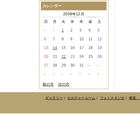
2021年08月
（1件）
カレンダー
2021年07月
（1件）
2009年12月
2021年06月
（3件）
2021年05月
（2件）
日
月
火
水
木
金
土
2021年04月
（2件）
-
-
1
2
3
4
5
2021年03月
（3件）
2021年02月
（1件）
6
7
8
9
10
11
12
2021年01月
（2件）
13
14
15
16
17
18
19
2020年12月
（3件）
2020年11月
（6件）
20
21
22
23
24
25
26
2020年10月
（6件）
27
28
29
30
31
-
-
2020年09月
（5件）
2020年08月
（3件）
-
-
-
-
-
-
-
2020年07月
（3件）
2020年06月
（2件）
前の月
次の月
2020年04月
（4件）
2020年03月
（9件）
ギャラリー
｜
カルチャールーム
｜
フォトスタジオ
｜
教室・
2020年02月
（3件）
2020年01月
（5件）
2019年12月
（3件）
2019年11月
（4件）
2019年10月
（8件）
2019年09月
（3件）
2019年08月
（2件）
2019年07月
（1件）