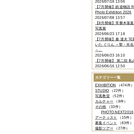
2026/07/18 13:06
2023年11月
（4件）
【7月開催】鉄道物語 Rai
2023年10月
（3件）
Photo Exhibtion 2026
2023年09月
（4件）
2026/07/08 13:57
2023年08月
（1件）
【8月開催】常磐木落
2023年06月
（3件）
写真展
2023年05月
（3件）
2026/06/23 17:18
2023年04月
（2件）
【7月開催】秦 達夫 
2023年03月
（5件）
いた ぐりん ～聖・光岳
2023年02月
（3件）
～」
2023年01月
（4件）
2026/06/23 16:10
2022年12月
（3件）
【7月開催】 第二回 私
2022年11月
（2件）
2026/06/16 12:50
2022年10月
（4件）
2022年09月
（2件）
カテゴリー一覧
2022年08月
（3件）
2022年07月
（3件）
EXHIBITION
（474件
2022年05月
（4件）
STUDIO
（22件）
2022年04月
（2件）
写真教室
（52件）
2022年03月
（5件）
カルチャー
（9件）
2022年02月
（3件）
その他
（33件）
2022年01月
（3件）
PHOTO NEXT2016
2021年12月
（2件）
アーティスト
（15件）
2021年11月
（3件）
募集イベント
（63件）
2021年10月
（1件）
撮影ツアー
（27件）
2021年09月
（5件）