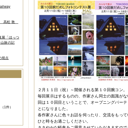
lway
葉 高松 敦
写真展「ほっつ
 山旅の記
の視点
）
２月１１日（祝）～開催される第１０回腕コン。
毎回展示はするものの、作家さん同士の面識がな
回は１０回目ということで、オープニングパーテ
（1件）
とになりました。
各作家さんに色々お話を伺ったり、交流をもって
ひと時をお過ごしください。
ささやかな軽食をご用意させていただきますので