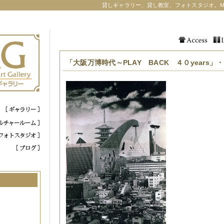
貸しギャラリー、貸し教室、フォトスタジオ。M
「大阪万博時代～PLAY BACK ４０years」