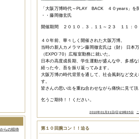
「大阪万博時代～PLAY BACK ４０years
・・藤岡徹玄氏
開催期間 ２０１０．３．１１～２３ １１：０
４０年前、華々しく開催された大阪万博。
当時の新人カメラマン藤岡徹玄氏は（財） 日本
（EXPO`70）広報室勤務に就いた。
日本の高度成長期、学生運動が盛んな中、多感な
経った今、吾を振り返ってみます。
大阪万博の時代背景を通して、社会風刺など交え
す。
皆さんの思い出を重ね合わせながら痛快に見て頂
乞うご期待！！ください。
2010年01月31日(日)23時35分
第１０回腕コン！！迫る
間からの招待