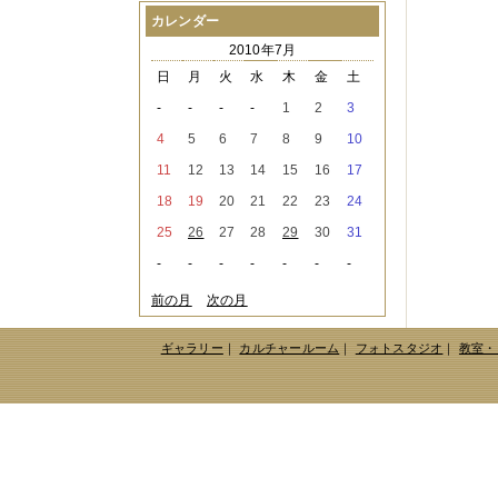
2021年08月
（1件）
カレンダー
2021年07月
（1件）
2010年7月
2021年06月
（3件）
2021年05月
（2件）
日
月
火
水
木
金
土
2021年04月
（2件）
-
-
-
-
1
2
3
2021年03月
（3件）
2021年02月
（1件）
4
5
6
7
8
9
10
2021年01月
（2件）
11
12
13
14
15
16
17
2020年12月
（3件）
2020年11月
（6件）
18
19
20
21
22
23
24
2020年10月
（6件）
25
26
27
28
29
30
31
2020年09月
（5件）
2020年08月
（3件）
-
-
-
-
-
-
-
2020年07月
（3件）
2020年06月
（2件）
前の月
次の月
2020年04月
（4件）
2020年03月
（9件）
ギャラリー
｜
カルチャールーム
｜
フォトスタジオ
｜
教室・
2020年02月
（3件）
2020年01月
（5件）
2019年12月
（3件）
2019年11月
（4件）
2019年10月
（8件）
2019年09月
（3件）
2019年08月
（2件）
2019年07月
（1件）