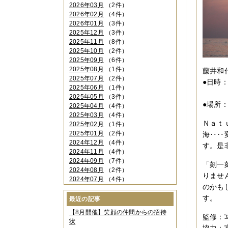
2026年03月
（2件）
2026年02月
（4件）
2026年01月
（3件）
2025年12月
（3件）
2025年11月
（8件）
2025年10月
（2件）
2025年09月
（6件）
2025年08月
（1件）
藤井和代写
2025年07月
（2件）
●日時：
2025年06月
（1件）
11:
2025年05月
（3件）
●場所
2025年04月
（4件）
2025年03月
（4件）
Ｎａｔ
2025年02月
（1件）
2025年01月
（2件）
海‥‥
2024年12月
（4件）
す。是
2024年11月
（4件）
2024年09月
（7件）
「刻一
2024年08月
（2件）
りませ
2024年07月
（4件）
のかも
2024年06月
（4件）
2024年04月
（6件）
す。
最近の記事
2024年03月
（3件）
【8月開催】笑顔の仲間からの招待
2024年02月
（2件）
監修：
状
2023年12月
（4件）