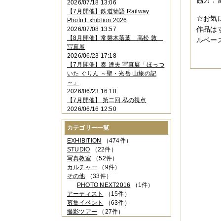
協力：
2026/07/18 13:06
2023年11月
（4件）
【7月開催】鉄道物語 Railway
2023年10月
（3件）
☆お気
Photo Exhibtion 2026
2023年09月
（4件）
作品は
2026/07/08 13:57
2023年08月
（1件）
【8月開催】常磐木落葉 高松 敦
ルベー
2023年06月
（3件）
写真展
2023年05月
（3件）
2026/06/23 17:18
2023年04月
（2件）
【7月開催】秦 達夫 写真展「ほっつ
2023年03月
（5件）
いた ぐりん ～聖・光岳 山旅の記
2023年02月
（3件）
～」
2023年01月
（4件）
2026/06/23 16:10
2022年12月
（3件）
【7月開催】 第二回 私の視点
2022年11月
（2件）
2026/06/16 12:50
2022年10月
（4件）
2022年09月
（2件）
カテゴリー一覧
2022年08月
（3件）
2022年07月
（3件）
EXHIBITION
（474件）
2022年05月
（4件）
STUDIO
（22件）
2022年04月
（2件）
写真教室
（52件）
2022年03月
（5件）
カルチャー
（9件）
2022年02月
（3件）
その他
（33件）
2022年01月
（3件）
PHOTO NEXT2016
（1件）
2021年12月
（2件）
アーティスト
（15件）
2021年11月
（3件）
募集イベント
（63件）
2021年10月
（1件）
撮影ツアー
（27件）
2021年09月
（5件）