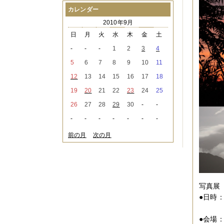
2021年08月
（1件）
カレンダー
2021年07月
（1件）
2010年9月
2021年06月
（3件）
2021年05月
（2件）
日
月
火
水
木
金
土
2021年04月
（2件）
-
-
-
1
2
3
4
2021年03月
（3件）
2021年02月
（1件）
5
6
7
8
9
10
11
2021年01月
（2件）
12
13
14
15
16
17
18
2020年12月
（3件）
2020年11月
（6件）
19
20
21
22
23
24
25
2020年10月
（6件）
26
27
28
29
30
-
-
2020年09月
（5件）
2020年08月
（3件）
-
-
-
-
-
-
-
2020年07月
（3件）
2020年06月
（2件）
前の月
次の月
2020年04月
（4件）
2020年03月
（9件）
2020年02月
（3件）
2020年01月
（5件）
2019年12月
（3件）
写真展「
2019年11月
（4件）
2019年10月
（8件）
●日時
2019年09月
（3件）
１
2019年08月
（2件）
●会場
2019年07月
（1件）