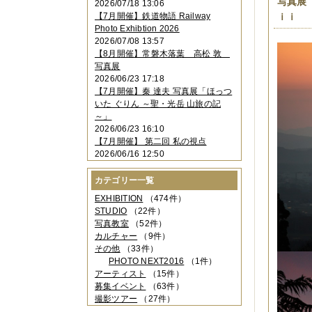
写真展「
2026/07/18 13:06
2023年11月
（4件）
【7月開催】鉄道物語 Railway
ｉｉ
2023年10月
（3件）
Photo Exhibtion 2026
2023年09月
（4件）
2026/07/08 13:57
2023年08月
（1件）
【8月開催】常磐木落葉 高松 敦
2023年06月
（3件）
写真展
2023年05月
（3件）
2026/06/23 17:18
2023年04月
（2件）
【7月開催】秦 達夫 写真展「ほっつ
2023年03月
（5件）
いた ぐりん ～聖・光岳 山旅の記
2023年02月
（3件）
～」
2023年01月
（4件）
2026/06/23 16:10
2022年12月
（3件）
【7月開催】 第二回 私の視点
2022年11月
（2件）
2026/06/16 12:50
2022年10月
（4件）
2022年09月
（2件）
カテゴリー一覧
2022年08月
（3件）
2022年07月
（3件）
EXHIBITION
（474件）
2022年05月
（4件）
STUDIO
（22件）
2022年04月
（2件）
写真教室
（52件）
2022年03月
（5件）
カルチャー
（9件）
2022年02月
（3件）
その他
（33件）
2022年01月
（3件）
PHOTO NEXT2016
（1件）
2021年12月
（2件）
アーティスト
（15件）
2021年11月
（3件）
募集イベント
（63件）
2021年10月
（1件）
撮影ツアー
（27件）
2021年09月
（5件）