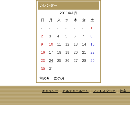
2021年08月
（1件）
カレンダー
2021年07月
（1件）
2011年1月
2021年06月
（3件）
2021年05月
（2件）
日
月
火
水
木
金
土
2021年04月
（2件）
-
-
-
-
-
-
1
2021年03月
（3件）
2021年02月
（1件）
2
3
4
5
6
7
8
2021年01月
（2件）
9
10
11
12
13
14
15
2020年12月
（3件）
2020年11月
（6件）
16
17
18
19
20
21
22
2020年10月
（6件）
23
24
25
26
27
28
29
2020年09月
（5件）
2020年08月
（3件）
30
31
-
-
-
-
-
2020年07月
（3件）
2020年06月
（2件）
前の月
次の月
2020年04月
（4件）
2020年03月
（9件）
ギャラリー
｜
カルチャールーム
｜
フォトスタジオ
｜
教室・
2020年02月
（3件）
2020年01月
（5件）
2019年12月
（3件）
2019年11月
（4件）
2019年10月
（8件）
2019年09月
（3件）
2019年08月
（2件）
2019年07月
（1件）