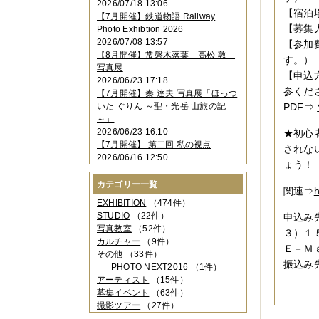
2026/07/18 13:06
2023年11月
（4件）
【宿泊
【7月開催】鉄道物語 Railway
2023年10月
（3件）
【募集
Photo Exhibtion 2026
2023年09月
（4件）
2026/07/08 13:57
【参加
2023年08月
（1件）
【8月開催】常磐木落葉 高松 敦
す。）
2023年06月
（3件）
写真展
2023年05月
（3件）
【申込
2026/06/23 17:18
2023年04月
（2件）
参くだ
【7月開催】秦 達夫 写真展「ほっつ
2023年03月
（5件）
いた ぐりん ～聖・光岳 山旅の記
PDF⇒
2023年02月
（3件）
～」
2023年01月
（4件）
2026/06/23 16:10
★初心
2022年12月
（3件）
【7月開催】 第二回 私の視点
されな
2022年11月
（2件）
2026/06/16 12:50
2022年10月
（4件）
ょう！
2022年09月
（2件）
カテゴリー一覧
2022年08月
（3件）
関連⇒
h
2022年07月
（3件）
EXHIBITION
（474件）
2022年05月
（4件）
STUDIO
（22件）
申込み
2022年04月
（2件）
写真教室
（52件）
３）１
2022年03月
（5件）
カルチャー
（9件）
Ｅ－Ｍ
2022年02月
（3件）
その他
（33件）
振込み
2022年01月
（3件）
PHOTO NEXT2016
（1件）
2021年12月
（2件）
アーティスト
（15件）
2021年11月
（3件）
募集イベント
（63件）
2021年10月
（1件）
撮影ツアー
（27件）
2021年09月
（5件）