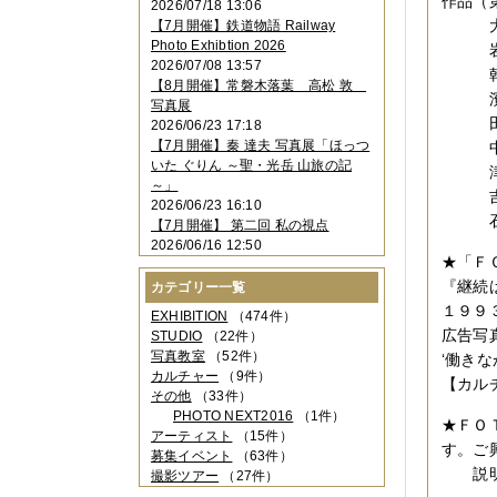
作品（
2026/07/18 13:06
2023年11月
（4件）
大迫真
【7月開催】鉄道物語 Railway
2023年10月
（3件）
Photo Exhibtion 2026
岩城克
2023年09月
（4件）
2026/07/08 13:57
2023年08月
（1件）
乾亮介
【8月開催】常磐木落葉 高松 敦
2023年06月
（3件）
濱朋子
写真展
2023年05月
（3件）
田中麻
2026/06/23 17:18
2023年04月
（2件）
【7月開催】秦 達夫 写真展「ほっつ
中ノ端
2023年03月
（5件）
いた ぐりん ～聖・光岳 山旅の記
津守史
2023年02月
（3件）
～」
2023年01月
（4件）
吉岡亮
2026/06/23 16:10
2022年12月
（3件）
石田
【7月開催】 第二回 私の視点
2022年11月
（2件）
2026/06/16 12:50
2022年10月
（4件）
★「
2022年09月
（2件）
『継続
カテゴリー一覧
2022年08月
（3件）
１９９
2022年07月
（3件）
EXHIBITION
（474件）
2022年05月
（4件）
広告写
STUDIO
（22件）
2022年04月
（2件）
写真教室
（52件）
‘働き
2022年03月
（5件）
カルチャー
（9件）
【カル
2022年02月
（3件）
その他
（33件）
2022年01月
（3件）
PHOTO NEXT2016
（1件）
★ＦＯ
2021年12月
（2件）
アーティスト
（15件）
す。ご
2021年11月
（3件）
募集イベント
（63件）
2021年10月
（1件）
説明
撮影ツアー
（27件）
2021年09月
（5件）