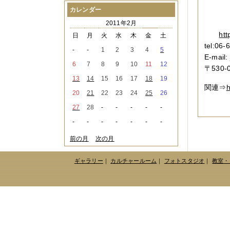
３
2021年08月
（1件）
カレンダー
３
2021年07月
（1件）
全日
2011年2月
2021年06月
（3件）
htt
2021年05月
（2件）
日
月
火
水
木
金
土
2021年04月
（2件）
tel:06-
-
-
1
2
3
4
5
2021年03月
（3件）
E-mail:
2021年02月
（1件）
6
7
8
9
10
11
12
〒530
2021年01月
（2件）
13
14
15
16
17
18
19
2020年12月
（3件）
関連⇒
h
2020年11月
（6件）
20
21
22
23
24
25
26
2020年10月
（6件）
27
28
-
-
-
-
-
2020年09月
（5件）
2020年08月
（3件）
-
-
-
-
-
-
-
2020年07月
（3件）
2020年06月
（2件）
前の月
次の月
2020年04月
（4件）
2020年03月
（9件）
ギャラリー
｜
カルチャールーム
｜
フォトスタジオ
｜
教室・
2020年02月
（3件）
2020年01月
（5件）
2019年12月
（3件）
2019年11月
（4件）
2019年10月
（8件）
2019年09月
（3件）
2019年08月
（2件）
2019年07月
（1件）