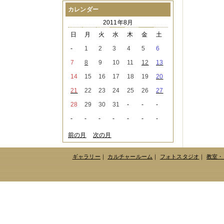
2021年08月
（1件）
カレンダー
2021年07月
（1件）
2011年8月
2021年06月
（3件）
2021年05月
（2件）
日
月
火
水
木
金
土
2021年04月
（2件）
-
1
2
3
4
5
6
2021年03月
（3件）
2021年02月
（1件）
7
8
9
10
11
12
13
2021年01月
（2件）
14
15
16
17
18
19
20
2020年12月
（3件）
2020年11月
（6件）
21
22
23
24
25
26
27
2020年10月
（6件）
28
29
30
31
-
-
-
2020年09月
（5件）
2020年08月
（3件）
-
-
-
-
-
-
-
2020年07月
（3件）
2020年06月
（2件）
前の月
次の月
2020年04月
（4件）
2020年03月
（9件）
ギャラリー
｜
カルチャールーム
｜
フォトスタジオ
｜
教室・
2020年02月
（3件）
2020年01月
（5件）
2019年12月
（3件）
2019年11月
（4件）
2019年10月
（8件）
2019年09月
（3件）
2019年08月
（2件）
2019年07月
（1件）