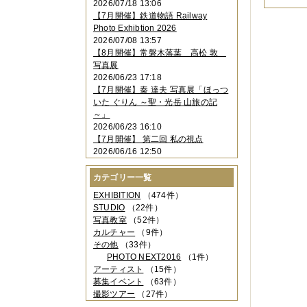
2026/07/18 13:06
2023年11月
（4件）
【7月開催】鉄道物語 Railway
2023年10月
（3件）
Photo Exhibtion 2026
2023年09月
（4件）
2026/07/08 13:57
2023年08月
（1件）
【8月開催】常磐木落葉 高松 敦
2023年06月
（3件）
写真展
2023年05月
（3件）
2026/06/23 17:18
2023年04月
（2件）
【7月開催】秦 達夫 写真展「ほっつ
2023年03月
（5件）
いた ぐりん ～聖・光岳 山旅の記
2023年02月
（3件）
～」
2023年01月
（4件）
2026/06/23 16:10
2022年12月
（3件）
【7月開催】 第二回 私の視点
2022年11月
（2件）
2026/06/16 12:50
2022年10月
（4件）
2022年09月
（2件）
カテゴリー一覧
2022年08月
（3件）
2022年07月
（3件）
EXHIBITION
（474件）
2022年05月
（4件）
STUDIO
（22件）
2022年04月
（2件）
写真教室
（52件）
2022年03月
（5件）
カルチャー
（9件）
2022年02月
（3件）
その他
（33件）
2022年01月
（3件）
PHOTO NEXT2016
（1件）
2021年12月
（2件）
アーティスト
（15件）
2021年11月
（3件）
募集イベント
（63件）
2021年10月
（1件）
撮影ツアー
（27件）
2021年09月
（5件）