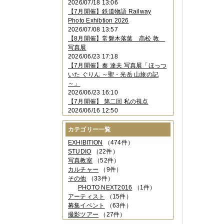
2026/07/18 13:06
2023年11月
（4件）
【7月開催】鉄道物語 Railway
2023年10月
（3件）
Photo Exhibtion 2026
2023年09月
（4件）
2026/07/08 13:57
2023年08月
（1件）
【8月開催】常磐木落葉 高松 敦
2023年06月
（3件）
写真展
2023年05月
（3件）
2026/06/23 17:18
2023年04月
（2件）
【7月開催】秦 達夫 写真展「ほっつ
2023年03月
（5件）
いた ぐりん ～聖・光岳 山旅の記
2023年02月
（3件）
～」
2023年01月
（4件）
2026/06/23 16:10
2022年12月
（3件）
【7月開催】 第二回 私の視点
2022年11月
（2件）
2026/06/16 12:50
2022年10月
（4件）
2022年09月
（2件）
カテゴリー一覧
2022年08月
（3件）
2022年07月
（3件）
EXHIBITION
（474件）
2022年05月
（4件）
STUDIO
（22件）
2022年04月
（2件）
写真教室
（52件）
2022年03月
（5件）
カルチャー
（9件）
2022年02月
（3件）
その他
（33件）
2022年01月
（3件）
PHOTO NEXT2016
（1件）
2021年12月
（2件）
アーティスト
（15件）
2021年11月
（3件）
募集イベント
（63件）
2021年10月
（1件）
撮影ツアー
（27件）
2021年09月
（5件）