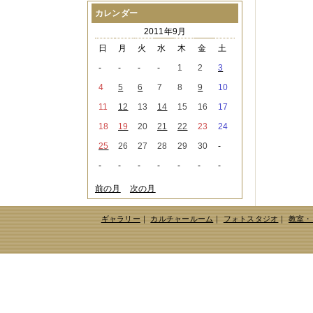
2021年08月
（1件）
カレンダー
2021年07月
（1件）
2011年9月
2021年06月
（3件）
2021年05月
（2件）
日
月
火
水
木
金
土
2021年04月
（2件）
-
-
-
-
1
2
3
2021年03月
（3件）
2021年02月
（1件）
4
5
6
7
8
9
10
2021年01月
（2件）
11
12
13
14
15
16
17
2020年12月
（3件）
2020年11月
（6件）
18
19
20
21
22
23
24
2020年10月
（6件）
25
26
27
28
29
30
-
2020年09月
（5件）
2020年08月
（3件）
-
-
-
-
-
-
-
2020年07月
（3件）
2020年06月
（2件）
前の月
次の月
2020年04月
（4件）
2020年03月
（9件）
ギャラリー
｜
カルチャールーム
｜
フォトスタジオ
｜
教室・
2020年02月
（3件）
2020年01月
（5件）
2019年12月
（3件）
2019年11月
（4件）
2019年10月
（8件）
2019年09月
（3件）
2019年08月
（2件）
2019年07月
（1件）