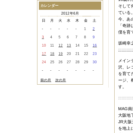
2021年08月
（1件）
カレンダー
そして
2021年07月
（1件）
ている
2012年6月
2021年06月
（3件）
今、あ
2021年05月
（2件）
日
月
火
水
木
金
土
「奇跡
2021年04月
（2件）
-
-
-
-
-
1
2
2021年03月
（3件）
僕を育
2021年02月
（1件）
3
4
5
6
7
8
9
2021年01月
（2件）
坂崎
10
11
12
13
14
15
16
2020年12月
（3件）
;;;;;;;;;;;
2020年11月
（6件）
17
18
19
20
21
22
23
2020年10月
（6件）
メイン
24
25
26
27
28
29
30
2020年09月
（5件）
沢、レ
2020年08月
（3件）
-
-
-
-
-
-
-
を育て
2020年07月
（3件）
2020年06月
（2件）
ージ、
前の月
次の月
2020年04月
（4件）
す。
2020年03月
（9件）
2020年02月
（3件）
:::::::::
2020年01月
（5件）
2019年12月
（3件）
MAG
2019年11月
（4件）
大阪地
2019年10月
（8件）
JR大
2019年09月
（3件）
2019年08月
（2件）
を地上
2019年07月
（1件）