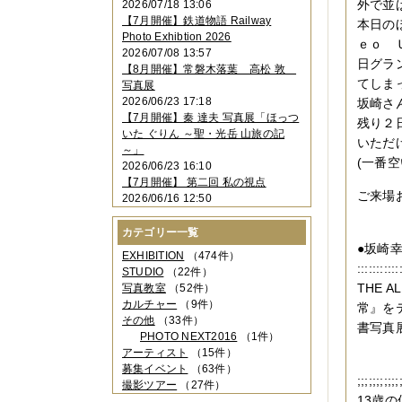
外で並
2026/07/18 13:06
2023年11月
（4件）
【7月開催】鉄道物語 Railway
本日の
2023年10月
（3件）
Photo Exhibtion 2026
2023年09月
（4件）
ｅｏ 
2026/07/08 13:57
2023年08月
（1件）
日グラ
【8月開催】常磐木落葉 高松 敦
2023年06月
（3件）
てしま
写真展
2023年05月
（3件）
2026/06/23 17:18
坂崎さ
2023年04月
（2件）
【7月開催】秦 達夫 写真展「ほっつ
残り２
2023年03月
（5件）
いた ぐりん ～聖・光岳 山旅の記
2023年02月
（3件）
いただ
～」
2023年01月
（4件）
(一番
2026/06/23 16:10
2022年12月
（3件）
【7月開催】 第二回 私の視点
2022年11月
（2件）
ご来場
2026/06/16 12:50
2022年10月
（4件）
2022年09月
（2件）
カテゴリー一覧
2022年08月
（3件）
●坂崎
2022年07月
（3件）
EXHIBITION
（474件）
:::::::::
2022年05月
（4件）
STUDIO
（22件）
2022年04月
（2件）
THE
写真教室
（52件）
2022年03月
（5件）
カルチャー
（9件）
常』を
2022年02月
（3件）
その他
（33件）
書写真
2022年01月
（3件）
PHOTO NEXT2016
（1件）
2021年12月
（2件）
アーティスト
（15件）
2021年11月
（3件）
募集イベント
（63件）
;;;;;;;;;;;
2021年10月
（1件）
撮影ツアー
（27件）
2021年09月
（5件）
13歳