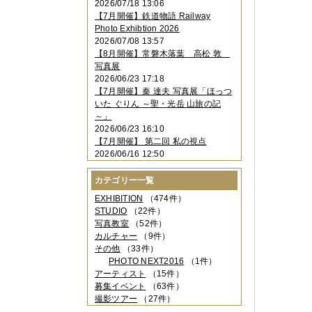
2026/07/18 13:06
2023年11月
（4件）
【7月開催】鉄道物語 Railway
2023年10月
（3件）
Photo Exhibtion 2026
2023年09月
（4件）
2026/07/08 13:57
2023年08月
（1件）
【8月開催】常磐木落葉 高松 敦
2023年06月
（3件）
写真展
2023年05月
（3件）
2026/06/23 17:18
2023年04月
（2件）
【7月開催】秦 達夫 写真展「ほっつ
2023年03月
（5件）
いた ぐりん ～聖・光岳 山旅の記
2023年02月
（3件）
～」
2023年01月
（4件）
2026/06/23 16:10
2022年12月
（3件）
【7月開催】 第二回 私の視点
2022年11月
（2件）
2026/06/16 12:50
2022年10月
（4件）
2022年09月
（2件）
カテゴリー一覧
2022年08月
（3件）
2022年07月
（3件）
EXHIBITION
（474件）
2022年05月
（4件）
STUDIO
（22件）
2022年04月
（2件）
写真教室
（52件）
2022年03月
（5件）
カルチャー
（9件）
2022年02月
（3件）
その他
（33件）
2022年01月
（3件）
PHOTO NEXT2016
（1件）
2021年12月
（2件）
アーティスト
（15件）
2021年11月
（3件）
募集イベント
（63件）
2021年10月
（1件）
撮影ツアー
（27件）
2021年09月
（5件）