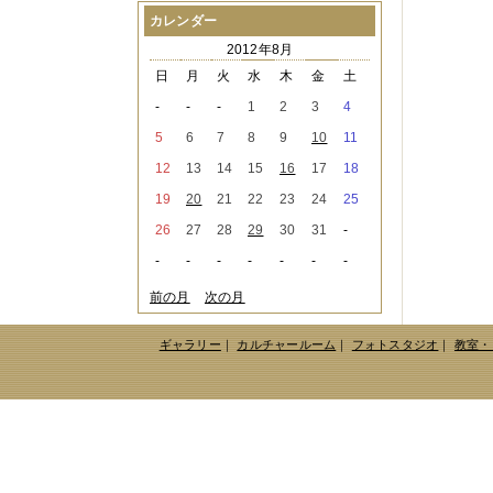
2021年08月
（1件）
カレンダー
2021年07月
（1件）
2012年8月
2021年06月
（3件）
2021年05月
（2件）
日
月
火
水
木
金
土
2021年04月
（2件）
-
-
-
1
2
3
4
2021年03月
（3件）
2021年02月
（1件）
5
6
7
8
9
10
11
2021年01月
（2件）
12
13
14
15
16
17
18
2020年12月
（3件）
2020年11月
（6件）
19
20
21
22
23
24
25
2020年10月
（6件）
26
27
28
29
30
31
-
2020年09月
（5件）
2020年08月
（3件）
-
-
-
-
-
-
-
2020年07月
（3件）
2020年06月
（2件）
前の月
次の月
2020年04月
（4件）
2020年03月
（9件）
ギャラリー
｜
カルチャールーム
｜
フォトスタジオ
｜
教室・
2020年02月
（3件）
2020年01月
（5件）
2019年12月
（3件）
2019年11月
（4件）
2019年10月
（8件）
2019年09月
（3件）
2019年08月
（2件）
2019年07月
（1件）