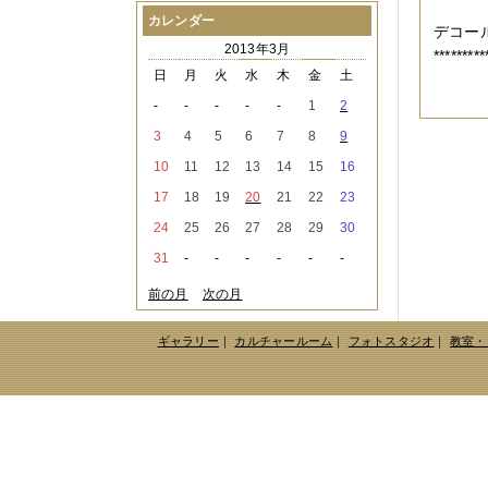
2021年08月
（1件）
カレンダー
デコー
2021年07月
（1件）
2013年3月
2021年06月
（3件）
*********
2021年05月
（2件）
日
月
火
水
木
金
土
2021年04月
（2件）
-
-
-
-
-
1
2
2021年03月
（3件）
2021年02月
（1件）
3
4
5
6
7
8
9
2021年01月
（2件）
10
11
12
13
14
15
16
2020年12月
（3件）
2020年11月
（6件）
17
18
19
20
21
22
23
2020年10月
（6件）
24
25
26
27
28
29
30
2020年09月
（5件）
2020年08月
（3件）
31
-
-
-
-
-
-
2020年07月
（3件）
2020年06月
（2件）
前の月
次の月
2020年04月
（4件）
2020年03月
（9件）
ギャラリー
｜
カルチャールーム
｜
フォトスタジオ
｜
教室・
2020年02月
（3件）
2020年01月
（5件）
2019年12月
（3件）
2019年11月
（4件）
2019年10月
（8件）
2019年09月
（3件）
2019年08月
（2件）
2019年07月
（1件）