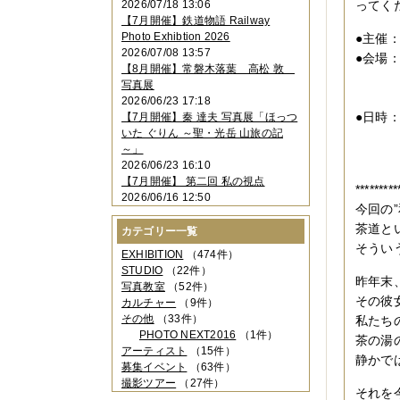
2026/07/18 13:06
ってく
2023年11月
（4件）
【7月開催】鉄道物語 Railway
2023年10月
（3件）
Photo Exhibtion 2026
●主催
2023年09月
（4件）
2026/07/08 13:57
●会場
2023年08月
（1件）
【8月開催】常磐木落葉 高松 敦
2023年06月
（3件）
大阪
写真展
2023年05月
（3件）
０６
2026/06/23 17:18
2023年04月
（2件）
●日時
【7月開催】秦 達夫 写真展「ほっつ
2023年03月
（5件）
いた ぐりん ～聖・光岳 山旅の記
最終
2023年02月
（3件）
～」
2023年01月
（4件）
2026/06/23 16:10
2022年12月
（3件）
【7月開催】 第二回 私の視点
2022年11月
（2件）
*********
2026/06/16 12:50
2022年10月
（4件）
今回の
2022年09月
（2件）
茶道と
カテゴリー一覧
2022年08月
（3件）
そうい
2022年07月
（3件）
EXHIBITION
（474件）
2022年05月
（4件）
STUDIO
（22件）
昨年末
2022年04月
（2件）
写真教室
（52件）
2022年03月
（5件）
その彼
カルチャー
（9件）
2022年02月
（3件）
その他
（33件）
私たち
2022年01月
（3件）
PHOTO NEXT2016
（1件）
茶の湯
2021年12月
（2件）
アーティスト
（15件）
静かで
2021年11月
（3件）
募集イベント
（63件）
2021年10月
（1件）
撮影ツアー
（27件）
それを
2021年09月
（5件）