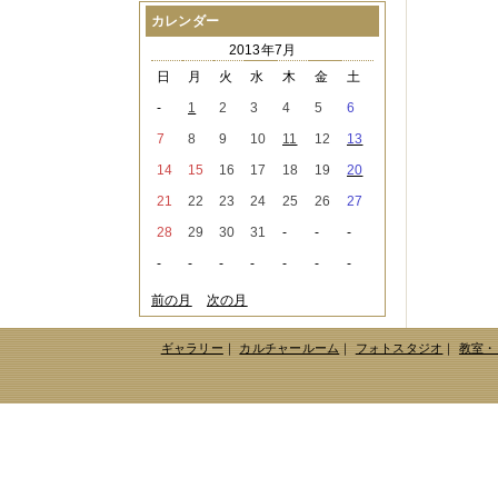
2021年08月
（1件）
カレンダー
2021年07月
（1件）
2013年7月
2021年06月
（3件）
2021年05月
（2件）
日
月
火
水
木
金
土
2021年04月
（2件）
-
1
2
3
4
5
6
2021年03月
（3件）
2021年02月
（1件）
7
8
9
10
11
12
13
2021年01月
（2件）
14
15
16
17
18
19
20
2020年12月
（3件）
2020年11月
（6件）
21
22
23
24
25
26
27
2020年10月
（6件）
28
29
30
31
-
-
-
2020年09月
（5件）
2020年08月
（3件）
-
-
-
-
-
-
-
2020年07月
（3件）
2020年06月
（2件）
前の月
次の月
2020年04月
（4件）
2020年03月
（9件）
ギャラリー
｜
カルチャールーム
｜
フォトスタジオ
｜
教室・
2020年02月
（3件）
2020年01月
（5件）
2019年12月
（3件）
2019年11月
（4件）
2019年10月
（8件）
2019年09月
（3件）
2019年08月
（2件）
2019年07月
（1件）