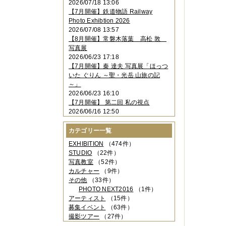
2026/07/18 13:06
2023年11月
（4件）
【7月開催】鉄道物語 Railway
2023年10月
（3件）
Photo Exhibtion 2026
2023年09月
（4件）
2026/07/08 13:57
2023年08月
（1件）
【8月開催】常磐木落葉 高松 敦
2023年06月
（3件）
写真展
2023年05月
（3件）
2026/06/23 17:18
2023年04月
（2件）
【7月開催】秦 達夫 写真展「ほっつ
2023年03月
（5件）
いた ぐりん ～聖・光岳 山旅の記
2023年02月
（3件）
～」
2023年01月
（4件）
2026/06/23 16:10
2022年12月
（3件）
【7月開催】 第二回 私の視点
2022年11月
（2件）
2026/06/16 12:50
2022年10月
（4件）
2022年09月
（2件）
カテゴリー一覧
2022年08月
（3件）
2022年07月
（3件）
EXHIBITION
（474件）
2022年05月
（4件）
STUDIO
（22件）
2022年04月
（2件）
写真教室
（52件）
2022年03月
（5件）
カルチャー
（9件）
2022年02月
（3件）
その他
（33件）
2022年01月
（3件）
PHOTO NEXT2016
（1件）
2021年12月
（2件）
アーティスト
（15件）
2021年11月
（3件）
募集イベント
（63件）
2021年10月
（1件）
撮影ツアー
（27件）
2021年09月
（5件）