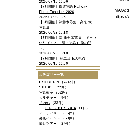
2026/07/18 13:06
2023年11月
（4件）
【7月開催】鉄道物語 Railway
2023年10月
（3件）
MAG
Photo Exhibtion 2026
2023年09月
（4件）
https:
2026/07/08 13:57
2023年08月
（1件）
【8月開催】常磐木落葉 高松 敦
2023年06月
（3件）
写真展
2023年05月
（3件）
2026/06/23 17:18
2023年04月
（2件）
【7月開催】秦 達夫 写真展「ほっつ
2023年03月
（5件）
いた ぐりん ～聖・光岳 山旅の記
2023年02月
（3件）
～」
2023年01月
（4件）
2026/06/23 16:10
2022年12月
（3件）
【7月開催】 第二回 私の視点
2022年11月
（2件）
2026/06/16 12:50
2022年10月
（4件）
2022年09月
（2件）
カテゴリー一覧
2022年08月
（3件）
2022年07月
（3件）
EXHIBITION
（474件）
2022年05月
（4件）
STUDIO
（22件）
2022年04月
（2件）
写真教室
（52件）
2022年03月
（5件）
カルチャー
（9件）
2022年02月
（3件）
その他
（33件）
2022年01月
（3件）
PHOTO NEXT2016
（1件）
2021年12月
（2件）
アーティスト
（15件）
2021年11月
（3件）
募集イベント
（63件）
2021年10月
（1件）
撮影ツアー
（27件）
2021年09月
（5件）