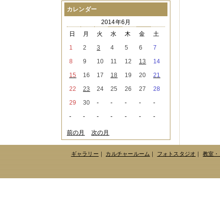
2021年08月
（1件）
カレンダー
2021年07月
（1件）
2014年6月
2021年06月
（3件）
2021年05月
（2件）
日
月
火
水
木
金
土
2021年04月
（2件）
1
2
3
4
5
6
7
2021年03月
（3件）
2021年02月
（1件）
8
9
10
11
12
13
14
2021年01月
（2件）
15
16
17
18
19
20
21
2020年12月
（3件）
2020年11月
（6件）
22
23
24
25
26
27
28
2020年10月
（6件）
29
30
-
-
-
-
-
2020年09月
（5件）
2020年08月
（3件）
-
-
-
-
-
-
-
2020年07月
（3件）
2020年06月
（2件）
前の月
次の月
2020年04月
（4件）
2020年03月
（9件）
ギャラリー
｜
カルチャールーム
｜
フォトスタジオ
｜
教室・
2020年02月
（3件）
2020年01月
（5件）
2019年12月
（3件）
2019年11月
（4件）
2019年10月
（8件）
2019年09月
（3件）
2019年08月
（2件）
2019年07月
（1件）