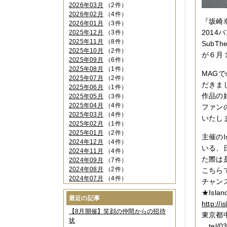
2026年03月
（2件）
2026年02月
（4件）
『坂崎
2026年01月
（3件）
201
2025年12月
（3件）
2025年11月
（8件）
SubT
2025年10月
（2件）
が６月
2025年09月
（6件）
2025年08月
（1件）
MAG
2025年07月
（2件）
だきま
2025年06月
（1件）
作品の
2025年05月
（3件）
2025年04月
（4件）
ファン
2025年03月
（4件）
いたし
2025年02月
（1件）
2025年01月
（2件）
主催のI
2024年12月
（4件）
いる、
2024年11月
（4件）
た際は
2024年09月
（7件）
2024年08月
（2件）
こちら
2024年07月
（4件）
チャン
2024年06月
（4件）
★Island
2024年04月
（6件）
最近の記事
http://i
2024年03月
（3件）
【8月開催】笑顔の仲間からの招待
東京都
2024年02月
（2件）
状
2023年12月
（4件）
tel/03