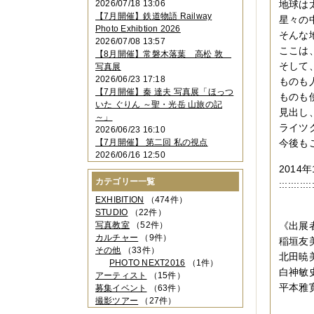
2026/07/18 13:06
地球は
2023年11月
（4件）
【7月開催】鉄道物語 Railway
星々の
2023年10月
（3件）
Photo Exhibtion 2026
2023年09月
（4件）
そんな
2026/07/08 13:57
2023年08月
（1件）
ここは
【8月開催】常磐木落葉 高松 敦
2023年06月
（3件）
そして
写真展
2023年05月
（3件）
2026/06/23 17:18
ものも
2023年04月
（2件）
【7月開催】秦 達夫 写真展「ほっつ
ものも
2023年03月
（5件）
いた ぐりん ～聖・光岳 山旅の記
2023年02月
（3件）
見出し
～」
2023年01月
（4件）
ライツ
2026/06/23 16:10
2022年12月
（3件）
【7月開催】 第二回 私の視点
今後も
2022年11月
（2件）
2026/06/16 12:50
2022年10月
（4件）
2014
2022年09月
（2件）
カテゴリー一覧
:::::::::::
2022年08月
（3件）
2022年07月
（3件）
EXHIBITION
（474件）
2022年05月
（4件）
STUDIO
（22件）
2022年04月
（2件）
写真教室
（52件）
《出展
2022年03月
（5件）
カルチャー
（9件）
稲垣友
2022年02月
（3件）
その他
（33件）
北田暁
2022年01月
（3件）
PHOTO NEXT2016
（1件）
白神敏
2021年12月
（2件）
アーティスト
（15件）
2021年11月
（3件）
平本雅
募集イベント
（63件）
2021年10月
（1件）
撮影ツアー
（27件）
2021年09月
（5件）