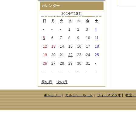
2021年08月
（1件）
カレンダー
2021年07月
（1件）
2014年10月
2021年06月
（3件）
2021年05月
（2件）
日
月
火
水
木
金
土
2021年04月
（2件）
-
-
-
1
2
3
4
2021年03月
（3件）
2021年02月
（1件）
5
6
7
8
9
10
11
2021年01月
（2件）
12
13
14
15
16
17
18
2020年12月
（3件）
2020年11月
（6件）
19
20
21
22
23
24
25
2020年10月
（6件）
26
27
28
29
30
31
-
2020年09月
（5件）
2020年08月
（3件）
-
-
-
-
-
-
-
2020年07月
（3件）
2020年06月
（2件）
前の月
次の月
2020年04月
（4件）
2020年03月
（9件）
ギャラリー
｜
カルチャールーム
｜
フォトスタジオ
｜
教室・
2020年02月
（3件）
2020年01月
（5件）
2019年12月
（3件）
2019年11月
（4件）
2019年10月
（8件）
2019年09月
（3件）
2019年08月
（2件）
2019年07月
（1件）