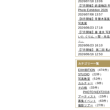
2026/07/18 13:06
2023年11月
（4件）
【7月開催】鉄道物語 Rai
2023年10月
（3件）
Photo Exhibtion 2026
2023年09月
（4件）
2026/07/08 13:57
2023年08月
（1件）
【8月開催】常磐木落
2023年06月
（3件）
写真展
2023年05月
（3件）
2026/06/23 17:18
2023年04月
（2件）
【7月開催】秦 達夫 
2023年03月
（5件）
いた ぐりん ～聖・光岳
2023年02月
（3件）
～」
2023年01月
（4件）
2026/06/23 16:10
2022年12月
（3件）
【7月開催】 第二回 私
2022年11月
（2件）
2026/06/16 12:50
2022年10月
（4件）
2022年09月
（2件）
カテゴリー一覧
2022年08月
（3件）
2022年07月
（3件）
EXHIBITION
（474件
2022年05月
（4件）
STUDIO
（22件）
2022年04月
（2件）
写真教室
（52件）
2022年03月
（5件）
カルチャー
（9件）
2022年02月
（3件）
その他
（33件）
2022年01月
（3件）
PHOTO NEXT2016
2021年12月
（2件）
アーティスト
（15件）
2021年11月
（3件）
募集イベント
（63件）
2021年10月
（1件）
撮影ツアー
（27件）
2021年09月
（5件）