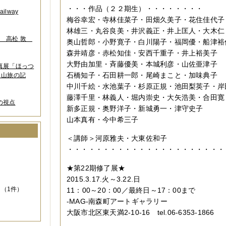
・・・作品（２２期生）・・・・・・・・
lway
梅谷幸宏・寺林佳菜子・田畑久美子・花住佳代子
林雄三・丸谷良美・井沢義正・井上匡人・大木仁
葉 高松 敦
奥山哲郎・小野寛子・白川陽子・福岡優・船津裕
森井靖彦・赤松知佳・安西千重子・井上裕美子
大野由加里・斉藤優美・本城利彦・山佐亜津子
写真展「ほっつ
石橋知子・石田耕一郎・尾崎まこと・加味典子
 山旅の記
中川千絵・水池葉子・杉原正規・池田梨英子・岸
藤澤千里・林義人・堀内崇史・大矢浩美・合田寛
の視点
新多正規・奥野洋子・新城勇一・津守史子
山本真有・今中希三子
＜講師＞河原雅夫・大東佐和子
）
・・・・・・・・・・・・・・・・・・・・・・
★第22期修了展★
2015.3.17.火～3.22.日
（1件）
11：00～20：00／最終日～17：00まで
-MAG-南森町アートギャラリー
大阪市北区東天満2-10-16 tel.06-6353-1866