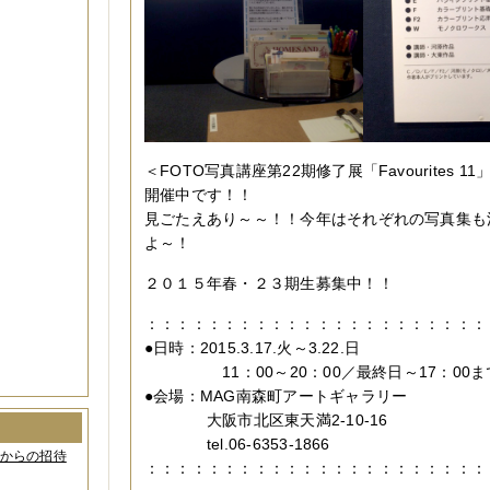
＜FOTO写真講座第22期修了展「Favourites 
開催中です！！
見ごたえあり～～！！今年はそれぞれの写真集も
よ～！
２０１５年春・２３期生募集中！！
：：：：：：：：：：：：：：：：：：：：：：
●日時：2015.3.17.火～3.22.日
11：00～20：00／最終日～17：00ま
●会場：MAG南森町アートギャラリー
大阪市北区東天満2-10-16
tel.06-6353-1866
間からの招待
：：：：：：：：：：：：：：：：：：：：：：