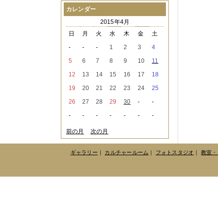
2021年08月
（1件）
カレンダー
2021年07月
（1件）
2015年4月
2021年06月
（3件）
2021年05月
（2件）
日
月
火
水
木
金
土
2021年04月
（2件）
-
-
-
1
2
3
4
2021年03月
（3件）
2021年02月
（1件）
5
6
7
8
9
10
11
2021年01月
（2件）
12
13
14
15
16
17
18
2020年12月
（3件）
2020年11月
（6件）
19
20
21
22
23
24
25
2020年10月
（6件）
26
27
28
29
30
-
-
2020年09月
（5件）
2020年08月
（3件）
-
-
-
-
-
-
-
2020年07月
（3件）
2020年06月
（2件）
前の月
次の月
2020年04月
（4件）
2020年03月
（9件）
ギャラリー
｜
カルチャールーム
｜
フォトスタジオ
｜
教室・
2020年02月
（3件）
2020年01月
（5件）
2019年12月
（3件）
2019年11月
（4件）
2019年10月
（8件）
2019年09月
（3件）
2019年08月
（2件）
2019年07月
（1件）