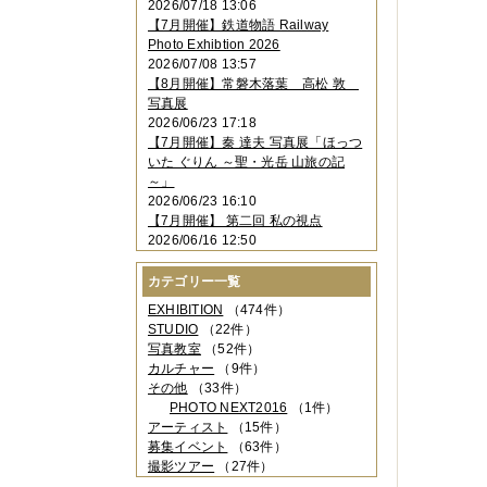
2026/07/18 13:06
2023年11月
（4件）
【7月開催】鉄道物語 Railway
2023年10月
（3件）
Photo Exhibtion 2026
2023年09月
（4件）
2026/07/08 13:57
2023年08月
（1件）
【8月開催】常磐木落葉 高松 敦
2023年06月
（3件）
写真展
2023年05月
（3件）
2026/06/23 17:18
2023年04月
（2件）
【7月開催】秦 達夫 写真展「ほっつ
2023年03月
（5件）
いた ぐりん ～聖・光岳 山旅の記
2023年02月
（3件）
～」
2023年01月
（4件）
2026/06/23 16:10
2022年12月
（3件）
【7月開催】 第二回 私の視点
2022年11月
（2件）
2026/06/16 12:50
2022年10月
（4件）
2022年09月
（2件）
カテゴリー一覧
2022年08月
（3件）
2022年07月
（3件）
EXHIBITION
（474件）
2022年05月
（4件）
STUDIO
（22件）
2022年04月
（2件）
写真教室
（52件）
2022年03月
（5件）
カルチャー
（9件）
2022年02月
（3件）
その他
（33件）
2022年01月
（3件）
PHOTO NEXT2016
（1件）
2021年12月
（2件）
アーティスト
（15件）
2021年11月
（3件）
募集イベント
（63件）
2021年10月
（1件）
撮影ツアー
（27件）
2021年09月
（5件）