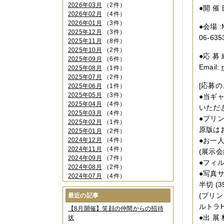
2026年03月
（2件）
●開 催 日
2026年02月
（4件）
2026年01月
（3件）
●会場 
2025年12月
（3件）
06-635
2025年11月
（8件）
2025年10月
（2件）
●応 募
2025年09月
（6件）
Email:
2025年08月
（1件）
2025年07月
（2件）
[応募の
2025年06月
（1件）
2025年05月
（3件）
●当ギ
2025年04月
（4件）
いただ
2025年03月
（4件）
●プリ
2025年02月
（1件）
原版は
2025年01月
（2件）
2024年12月
（4件）
●お一
2024年11月
（4件）
(展示
2024年09月
（7件）
●フィ
2024年08月
（2件）
●写真
2024年07月
（4件）
半切 (3
2024年06月
（4件）
2024年04月
（6件）
(プリ
最近の記事
2024年03月
（3件）
ルトラ
【8月開催】笑顔の仲間からの招待
2024年02月
（2件）
●出 展 
状
2023年12月
（4件）