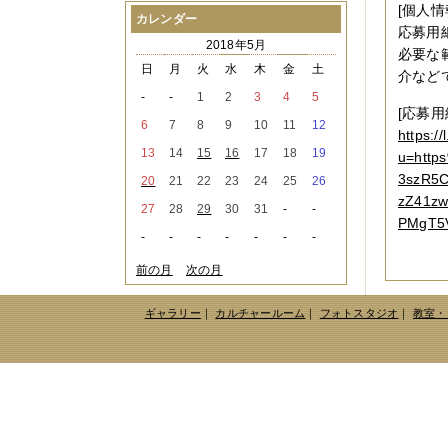
[個人情
2021年08月
（1件）
カレンダー
応募用
2021年07月
（1件）
2018年5月
2021年06月
（3件）
必要な
2021年05月
（2件）
日
月
火
水
木
金
土
介など
2021年04月
（2件）
-
-
1
2
3
4
5
2021年03月
（3件）
[応募
2021年02月
（1件）
6
7
8
9
10
11
12
https:/
2021年01月
（2件）
13
14
15
16
17
18
19
u=htt
2020年12月
（3件）
2020年11月
（6件）
3szR5C
20
21
22
23
24
25
26
2020年10月
（6件）
zZ41zw
27
28
29
30
31
-
-
2020年09月
（5件）
PMgT5
2020年08月
（3件）
-
-
-
-
-
-
-
2020年07月
（3件）
2020年06月
（2件）
前の月
次の月
2020年04月
（4件）
2020年03月
（9件）
ギャラリー
｜
カルチャールーム
｜
フォトスタジオ
｜
教室・
2020年02月
（3件）
2020年01月
（5件）
2019年12月
（3件）
2019年11月
（4件）
2019年10月
（8件）
2019年09月
（3件）
2019年08月
（2件）
2019年07月
（1件）