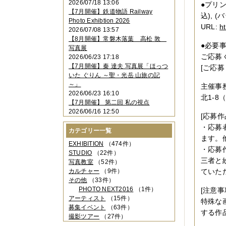
2026/07/18 13:06
●プリン
2023年11月
（4件）
【7月開催】鉄道物語 Railway
2023年10月
（3件）
込), 
Photo Exhibtion 2026
2023年09月
（4件）
URL:
h
2026/07/08 13:57
2023年08月
（1件）
【8月開催】常磐木落葉 高松 敦
2023年06月
（3件）
●必要
写真展
2023年05月
（3件）
ご応募
2026/06/23 17:18
2023年04月
（2件）
【7月開催】秦 達夫 写真展「ほっつ
[ご応
2023年03月
（5件）
いた ぐりん ～聖・光岳 山旅の記
2023年02月
（3件）
～」
主催事務
2023年01月
（4件）
2026/06/23 16:10
2022年12月
（3件）
北1-8
【7月開催】 第二回 私の視点
2022年11月
（2件）
2026/06/16 12:50
2022年10月
（4件）
[応募作
2022年09月
（2件）
・応募
カテゴリー一覧
2022年08月
（3件）
ます。
2022年07月
（3件）
EXHIBITION
（474件）
・応募
2022年05月
（4件）
STUDIO
（22件）
三者と
2022年04月
（2件）
写真教室
（52件）
2022年03月
（5件）
カルチャー
（9件）
ていた
2022年02月
（3件）
その他
（33件）
2022年01月
（3件）
PHOTO NEXT2016
（1件）
[注意事
2021年12月
（2件）
アーティスト
（15件）
特殊な
2021年11月
（3件）
募集イベント
（63件）
する作
2021年10月
（1件）
撮影ツアー
（27件）
2021年09月
（5件）