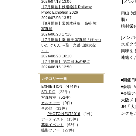
[メンバ
2026/07/18 13:06
2023年11月
（4件）
【7月開催】鉄道物語 Railway
2023年10月
（3件）
Photo Exhibtion 2026
内山 光
2023年09月
（4件）
2026/07/08 13:57
順）
2023年08月
（1件）
【8月開催】常磐木落葉 高松 敦
2023年06月
（3件）
植村栄(
写真展
2023年05月
（3件）
2026/06/23 17:18
2023年04月
（2件）
[メンバ
【7月開催】秦 達夫 写真展「ほっつ
2023年03月
（5件）
水光ク
いた ぐりん ～聖・光岳 山旅の記
2023年02月
（3件）
興味を
～」
2023年01月
（4件）
2026/06/23 16:10
連絡く
2022年12月
（3件）
【7月開催】 第二回 私の視点
2022年11月
（2件）
2026/06/16 12:50
2022年10月
（4件）
2022年09月
（2件）
カテゴリー一覧
◾️開催日
2022年08月
（3件）
2022年07月
（3件）
EXHIBITION
（474件）
◾️会場
2022年05月
（4件）
STUDIO
（22件）
◾️会場
2022年04月
（2件）
写真教室
（52件）
大阪メ
2022年03月
（5件）
カルチャー
（9件）
JR「
2022年02月
（3件）
その他
（33件）
2022年01月
（3件）
ングを
PHOTO NEXT2016
（1件）
2021年12月
（2件）
アーティスト
（15件）
2021年11月
（3件）
募集イベント
（63件）
2021年10月
（1件）
撮影ツアー
（27件）
2021年09月
（5件）