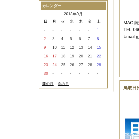
2021年08月
（1件）
カレンダー
2021年07月
（1件）
2018年9月
2021年06月
（3件）
2021年05月
（2件）
日
月
火
水
木
金
土
MAG南
2021年04月
（2件）
TEL.06
-
-
-
-
-
-
1
2021年03月
（3件）
Email
m
2021年02月
（1件）
2
3
4
5
6
7
8
2021年01月
（2件）
9
10
11
12
13
14
15
2020年12月
（3件）
2020年11月
（6件）
16
17
18
19
20
21
22
2020年10月
（6件）
23
24
25
26
27
28
29
2020年09月
（5件）
2020年08月
（3件）
30
-
-
-
-
-
-
2020年07月
（3件）
2020年06月
（2件）
前の月
次の月
鳥取日
2020年04月
（4件）
2020年03月
（9件）
2020年02月
（3件）
2020年01月
（5件）
2019年12月
（3件）
2019年11月
（4件）
2019年10月
（8件）
2019年09月
（3件）
2019年08月
（2件）
2019年07月
（1件）