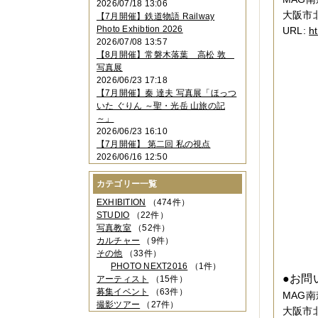
2026/07/18 13:06
2023年11月
（4件）
大阪市北
【7月開催】鉄道物語 Railway
2023年10月
（3件）
Photo Exhibtion 2026
URL:
h
2023年09月
（4件）
2026/07/08 13:57
2023年08月
（1件）
【8月開催】常磐木落葉 高松 敦
2023年06月
（3件）
写真展
2023年05月
（3件）
2026/06/23 17:18
2023年04月
（2件）
【7月開催】秦 達夫 写真展「ほっつ
2023年03月
（5件）
いた ぐりん ～聖・光岳 山旅の記
2023年02月
（3件）
～」
2023年01月
（4件）
2026/06/23 16:10
2022年12月
（3件）
【7月開催】 第二回 私の視点
2022年11月
（2件）
2026/06/16 12:50
2022年10月
（4件）
2022年09月
（2件）
カテゴリー一覧
2022年08月
（3件）
2022年07月
（3件）
EXHIBITION
（474件）
2022年05月
（4件）
STUDIO
（22件）
2022年04月
（2件）
写真教室
（52件）
2022年03月
（5件）
カルチャー
（9件）
2022年02月
（3件）
その他
（33件）
2022年01月
（3件）
PHOTO NEXT2016
（1件）
2021年12月
（2件）
●お問
アーティスト
（15件）
2021年11月
（3件）
募集イベント
（63件）
MAG
2021年10月
（1件）
撮影ツアー
（27件）
大阪市北
2021年09月
（5件）