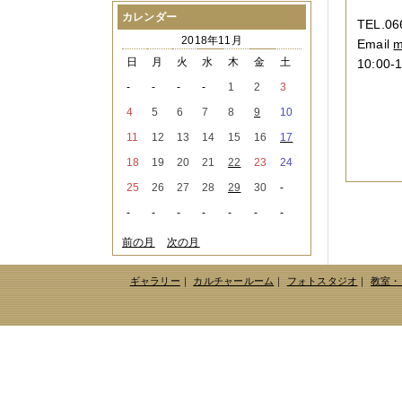
2021年08月
（1件）
カレンダー
TEL.06
2021年07月
（1件）
2018年11月
Email
m
2021年06月
（3件）
2021年05月
（2件）
日
月
火
水
木
金
土
10:0
2021年04月
（2件）
-
-
-
-
1
2
3
2021年03月
（3件）
2021年02月
（1件）
4
5
6
7
8
9
10
2021年01月
（2件）
11
12
13
14
15
16
17
2020年12月
（3件）
2020年11月
（6件）
18
19
20
21
22
23
24
2020年10月
（6件）
25
26
27
28
29
30
-
2020年09月
（5件）
2020年08月
（3件）
-
-
-
-
-
-
-
2020年07月
（3件）
2020年06月
（2件）
前の月
次の月
2020年04月
（4件）
2020年03月
（9件）
ギャラリー
｜
カルチャールーム
｜
フォトスタジオ
｜
教室・
2020年02月
（3件）
2020年01月
（5件）
2019年12月
（3件）
2019年11月
（4件）
2019年10月
（8件）
2019年09月
（3件）
2019年08月
（2件）
2019年07月
（1件）