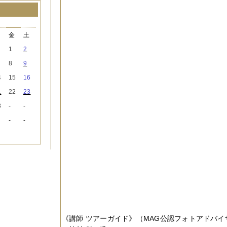
月
木
金
土
1
2
8
9
4
15
16
1
22
23
8
-
-
-
-
《
講師 ツアーガイド
》
（MAG公認フォトアドバイ