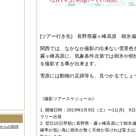
[ツアー行き先] 長野県霧ヶ峰高原 樹氷
関西では、なかなか撮影の出来ない雪景色
霧ヶ峰高原に、気象条件次第では樹氷や朝
を撮影する事が出来ます。
雪原には動物の足跡等も、見つかるでしょ
《撮影ツアースケジュール》
1. 開催日時：2019年2月9日（土）〜11(月) 9日(
ラリー出発
2. 翌日
10日早朝に長野県・霧ヶ峰高原にて樹氷
間からの招待
確率が低い為に樹氷が無く天候が良ければ富士山