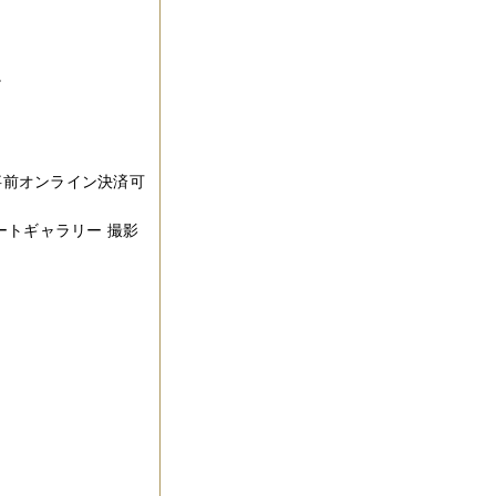
。
。
は事前オンライン決済可
ートギャラリー 撮影