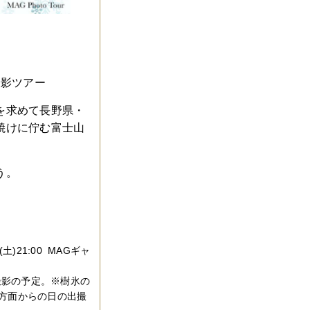
撮影ツアー
を求めて長野県・
焼けに佇む富士山
う。
土)21:00 MAGギャ
撮影の予定。※
樹氷の
方面からの
日の出撮