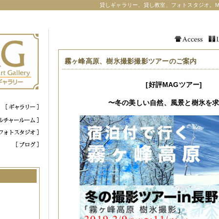
貸しギャラリー、貸し教室、フォトスタジオ。M
霧ヶ峰高原、樹氷撮影撮影ツアーのご案内
[好評
MAG
ツアー]
〜
冬の美しい自然、風景と樹氷を