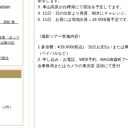
影をします。
lway
3.
車山高原か白樺湖にて宿泊を予定してます。
4.
11日・日の出前より再度、樹氷にチャレンジ
5. 11日
お昼には現地出発→
18:00頃着予定です
葉 高松 敦
《撮影ツアー実施内容》
写真展「ほっつ
 山旅の記
1.参加費：¥29,800(税込) 当日お支払いまた
（ペイパルなど）
の視点
2. 申し込み：お電話、WEB予約、MAG南森町ア
会事務局またはカメラの東光堂 店頭にて受付
）
（1件）