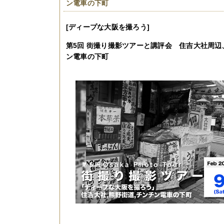
ン電車の下町
[ディープな大阪を撮ろう]
第5
回
街撮り撮影ツアーと講評会
住吉大社周辺
ン電車の下町