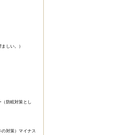
望ましい。）
）
ー（防眩対策とし
冬の対策）マイナス