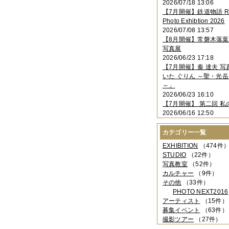
2026/07/18 13:06
2023年11月
（4件）
【7月開催】鉄道物語 Rai
2023年10月
（3件）
Photo Exhibtion 2026
2023年09月
（4件）
2026/07/08 13:57
2023年08月
（1件）
【8月開催】常磐木落
2023年06月
（3件）
写真展
2023年05月
（3件）
2026/06/23 17:18
2023年04月
（2件）
【7月開催】秦 達夫 
2023年03月
（5件）
いた ぐりん ～聖・光岳
2023年02月
（3件）
～」
2023年01月
（4件）
2026/06/23 16:10
2022年12月
（3件）
【7月開催】 第二回 私
2022年11月
（2件）
2026/06/16 12:50
2022年10月
（4件）
2022年09月
（2件）
カテゴリー一覧
2022年08月
（3件）
2022年07月
（3件）
EXHIBITION
（474件
2022年05月
（4件）
STUDIO
（22件）
2022年04月
（2件）
写真教室
（52件）
2022年03月
（5件）
カルチャー
（9件）
2022年02月
（3件）
その他
（33件）
2022年01月
（3件）
PHOTO NEXT2016
2021年12月
（2件）
アーティスト
（15件）
2021年11月
（3件）
募集イベント
（63件）
2021年10月
（1件）
撮影ツアー
（27件）
2021年09月
（5件）