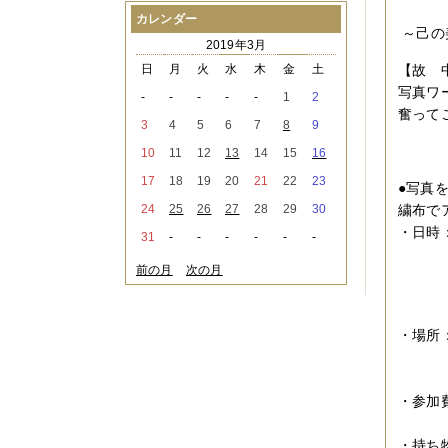
2021年08月
（1件）
カレンダー
2021年07月
（1件）
～己の
2019年3月
2021年06月
（3件）
2021年05月
（2件）
日
月
火
水
木
金
土
【故 
2021年04月
（2件）
写真ワ
-
-
-
-
-
1
2
2021年03月
（3件）
奮って
2021年02月
（1件）
3
4
5
6
7
8
9
2021年01月
（2件）
10
11
12
13
14
15
16
2020年12月
（3件）
2020年11月
（6件）
17
18
19
20
21
22
23
●写真
2020年10月
（6件）
24
25
26
27
28
29
30
繍布で
2020年09月
（5件）
2020年08月
（3件）
・日時
31
-
-
-
-
-
-
2020年07月
（3件）
第１部
2020年06月
（2件）
前の月
次の月
第２部
2020年04月
（4件）
番外編
2020年03月
（9件）
2020年02月
（3件）
・場所
2020年01月
（5件）
2019年12月
（3件）
大阪市
2019年11月
（4件）
06-
2019年10月
（8件）
・参加費
2019年09月
（3件）
番外
2019年08月
（2件）
・持ち
2019年07月
（1件）