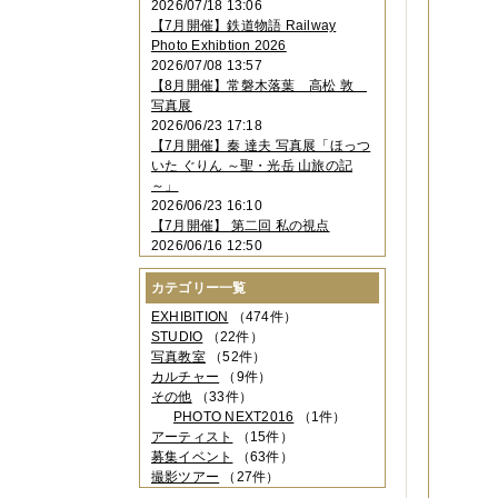
2026/07/18 13:06
2023年11月
（4件）
【7月開催】鉄道物語 Railway
2023年10月
（3件）
Photo Exhibtion 2026
2023年09月
（4件）
2026/07/08 13:57
2023年08月
（1件）
【8月開催】常磐木落葉 高松 敦
2023年06月
（3件）
写真展
2023年05月
（3件）
2026/06/23 17:18
2023年04月
（2件）
【7月開催】秦 達夫 写真展「ほっつ
2023年03月
（5件）
いた ぐりん ～聖・光岳 山旅の記
2023年02月
（3件）
～」
2023年01月
（4件）
2026/06/23 16:10
2022年12月
（3件）
【7月開催】 第二回 私の視点
2022年11月
（2件）
2026/06/16 12:50
2022年10月
（4件）
2022年09月
（2件）
カテゴリー一覧
2022年08月
（3件）
2022年07月
（3件）
EXHIBITION
（474件）
2022年05月
（4件）
STUDIO
（22件）
2022年04月
（2件）
写真教室
（52件）
2022年03月
（5件）
カルチャー
（9件）
2022年02月
（3件）
その他
（33件）
2022年01月
（3件）
PHOTO NEXT2016
（1件）
2021年12月
（2件）
アーティスト
（15件）
2021年11月
（3件）
募集イベント
（63件）
2021年10月
（1件）
撮影ツアー
（27件）
2021年09月
（5件）