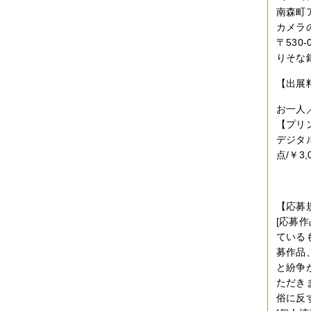
南森町
カメラ
〒530
りそな
【出展
お一人／
【プリ
デジタ
点/￥3,
【応募
[応募
ている
募作品
と紛争
ただき
俗に反