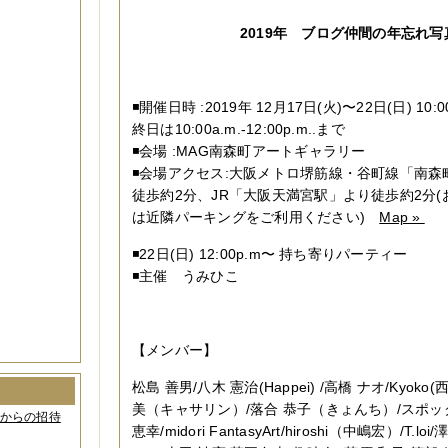
2019年 ブログ仲間の年忘れ写
◾️開催日時 :2019年 12月17日(火)〜22日(日) 10:00
終日は10:00a.m.-12:00p.m..まで
◾️会場 :MAG南森町アートギャラリー
◾️会場アクセス:大阪メトロ堺筋線・谷町線「南
徒歩約2分、JR「大阪天満宮駅」より徒歩約2分
は近隣パーキングをご利用ください)
Map »
◾️22日(日) 12:00p.m〜 持ち寄りパーティー
◾️主催 うみひこ
【メンバー】
松島 善男/八木 憲治(Happei) /高橋 ナオ/Kyoko(
美（キャサリン）/落合 恭子（きょんち）/スポック艦長
間からの招待
恵幸/midori FantasyArt/hiroshi（中嶋宏）/T.loi