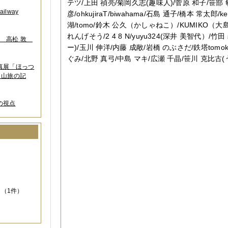
テツ/上田 禎亮/菊岡久志(趣味人)/菅原 和子/笹部 
lway
彦/ohkujiraT/biwahama/石島 通子/橋本 常太郎/
湖/tomo/鈴木 公久（かしゃねこ）/KUMIKO（大島 
れんげそう/2 4 8 N/yuyu324(深井 美智代）/竹
葉 高松 敦
ー)/玉川 伸洋/内藤 成敞/岩橋 のぶさだ/鉄塔tomok
ぐみ/北野 真弓/中島 マキ/広瀬 千晶/笹川 克比古(
写真展「ほっつ
 山旅の記
の視点
）
（1件）