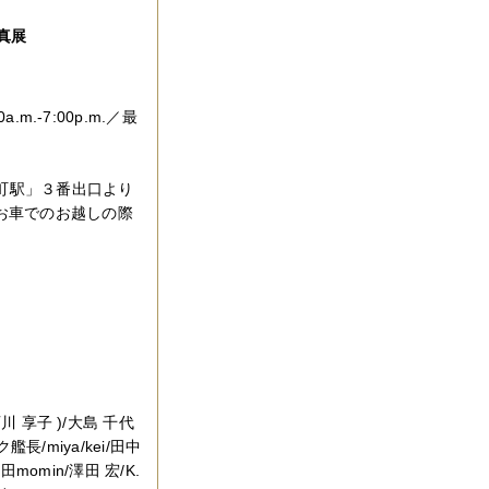
真展
a.m.-7:00p.m.／最
森町駅」３番出口より
(お車でのお越しの際
西川 享子 )/大島 千代
/miya/kei/田中
/澤田momin/澤田 宏/K.