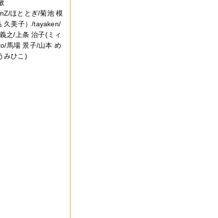
敏
kenZ/ほととぎ/菊池 模
久美子）/tayaken/
田 義之/上条 治子(ミィ
o/馬場 景子/山本 め
うみひこ)