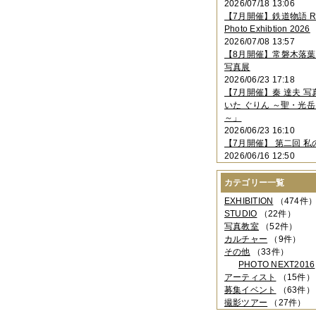
2026/07/18 13:06
2023年11月
（4件）
【7月開催】鉄道物語 Rai
2023年10月
（3件）
Photo Exhibtion 2026
2023年09月
（4件）
2026/07/08 13:57
2023年08月
（1件）
【8月開催】常磐木落
2023年06月
（3件）
写真展
2023年05月
（3件）
2026/06/23 17:18
2023年04月
（2件）
【7月開催】秦 達夫 
2023年03月
（5件）
いた ぐりん ～聖・光岳
2023年02月
（3件）
～」
2023年01月
（4件）
2026/06/23 16:10
2022年12月
（3件）
【7月開催】 第二回 私
2022年11月
（2件）
2026/06/16 12:50
2022年10月
（4件）
2022年09月
（2件）
カテゴリー一覧
2022年08月
（3件）
2022年07月
（3件）
EXHIBITION
（474件
2022年05月
（4件）
STUDIO
（22件）
2022年04月
（2件）
写真教室
（52件）
2022年03月
（5件）
カルチャー
（9件）
2022年02月
（3件）
その他
（33件）
2022年01月
（3件）
PHOTO NEXT2016
2021年12月
（2件）
アーティスト
（15件）
2021年11月
（3件）
募集イベント
（63件）
2021年10月
（1件）
撮影ツアー
（27件）
2021年09月
（5件）