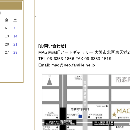
月
木
金
土
6
7
2
13
14
9
20
21
[お問い合わせ]
MAG南森町アートギャラリー 大阪市北区東天満2-1
6
27
28
TEL.06-6353-1866 FAX.06-6353-1519
-
-
Email:
mag@neo.famille.ne.jp
-
-