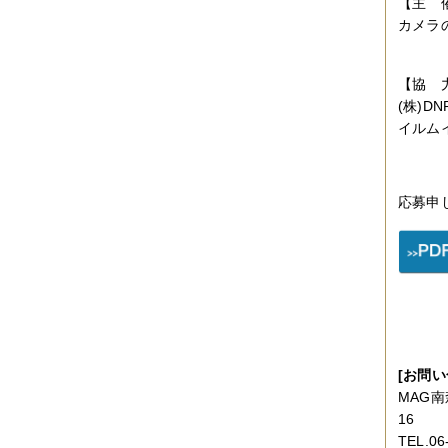
【主 
カメラ
【協 
(株)
イルム
応募申
[お問い
MAG南
16
TEL.06