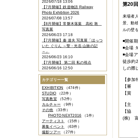
2026/07/18 13:06
2023年11月
（4件）
第20
【7月開催】鉄道物語 Railway
2023年10月
（3件）
Photo Exhibtion 2026
2023年09月
（4件）
来場者
2026/07/08 13:57
2023年08月
（1件）
景、動植
【8月開催】常磐木落葉 高松 敦
2023年06月
（3件）
写真展
ルの壁
2023年05月
（3件）
2026/06/23 17:18
2023年04月
（2件）
【7月開催】秦 達夫 写真展「ほっつ
◾️開催期
2023年03月
（5件）
いた ぐりん ～聖・光岳 山旅の記
◾️会場
2023年02月
（3件）
～」
2023年01月
（4件）
◾️会
2026/06/23 16:10
2022年12月
（3件）
徒歩約
【7月開催】 第二回 私の視点
2022年11月
（2件）
しの際
2026/06/16 12:50
2022年10月
（4件）
2022年09月
（2件）
【参加
カテゴリー一覧
2022年08月
（3件）
【審 
2022年07月
（3件）
EXHIBITION
（474件）
2022年05月
（4件）
【賞 
STUDIO
（22件）
2022年04月
（2件）
写真教室
（52件）
2022年03月
（5件）
【主 
カルチャー
（9件）
2022年02月
（3件）
その他
（33件）
【協 
2022年01月
（3件）
PHOTO NEXT2016
（1件）
(株)
2021年12月
（2件）
アーティスト
（15件）
2021年11月
（3件）
募集イベント
（63件）
2021年10月
（1件）
撮影ツアー
（27件）
2021年09月
（5件）