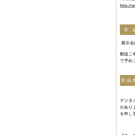
http://
展示会
郵送ご
で予め
デジタ
があり
を申し