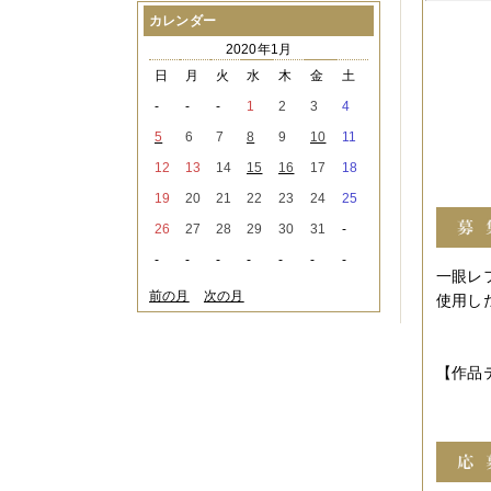
2021年08月
（1件）
カレンダー
2021年07月
（1件）
2020年1月
2021年06月
（3件）
2021年05月
（2件）
日
月
火
水
木
金
土
2021年04月
（2件）
-
-
-
1
2
3
4
2021年03月
（3件）
2021年02月
（1件）
5
6
7
8
9
10
11
2021年01月
（2件）
12
13
14
15
16
17
18
2020年12月
（3件）
2020年11月
（6件）
19
20
21
22
23
24
25
2020年10月
（6件）
26
27
28
29
30
31
-
2020年09月
（5件）
2020年08月
（3件）
-
-
-
-
-
-
-
2020年07月
（3件）
一眼レ
2020年06月
（2件）
前の月
次の月
使用し
2020年04月
（4件）
2020年03月
（9件）
2020年02月
（3件）
2020年01月
（5件）
【作品
2019年12月
（3件）
2019年11月
（4件）
2019年10月
（8件）
2019年09月
（3件）
2019年08月
（2件）
2019年07月
（1件）