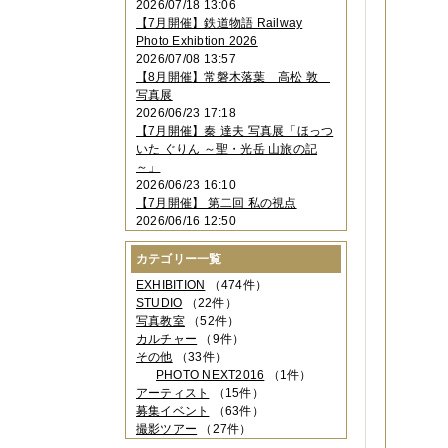
2026/07/18 13:06
2023年11月
（4件）
【7月開催】鉄道物語 Railway
2023年10月
（3件）
Photo Exhibtion 2026
2023年09月
（4件）
2026/07/08 13:57
2023年08月
（1件）
【8月開催】常磐木落葉 高松 敦
2023年06月
（3件）
写真展
2023年05月
（3件）
2026/06/23 17:18
2023年04月
（2件）
【7月開催】秦 達夫 写真展「ほっつ
2023年03月
（5件）
いた ぐりん ～聖・光岳 山旅の記
2023年02月
（3件）
～」
2023年01月
（4件）
2026/06/23 16:10
2022年12月
（3件）
【7月開催】 第二回 私の視点
2022年11月
（2件）
2026/06/16 12:50
2022年10月
（4件）
2022年09月
（2件）
カテゴリー一覧
2022年08月
（3件）
2022年07月
（3件）
EXHIBITION
（474件）
2022年05月
（4件）
STUDIO
（22件）
2022年04月
（2件）
写真教室
（52件）
2022年03月
（5件）
カルチャー
（9件）
2022年02月
（3件）
その他
（33件）
2022年01月
（3件）
PHOTO NEXT2016
（1件）
2021年12月
（2件）
アーティスト
（15件）
2021年11月
（3件）
募集イベント
（63件）
2021年10月
（1件）
撮影ツアー
（27件）
2021年09月
（5件）