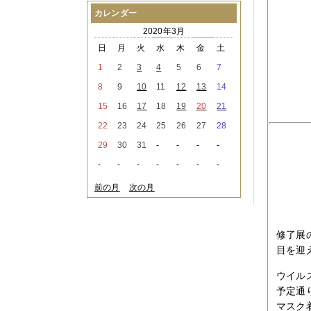
2021年08月
（1件）
カレンダー
2021年07月
（1件）
2020年3月
2021年06月
（3件）
2021年05月
（2件）
日
月
火
水
木
金
土
2021年04月
（2件）
1
2
3
4
5
6
7
2021年03月
（3件）
2021年02月
（1件）
8
9
10
11
12
13
14
2021年01月
（2件）
15
16
17
18
19
20
21
2020年12月
（3件）
2020年11月
（6件）
22
23
24
25
26
27
28
2020年10月
（6件）
29
30
31
-
-
-
-
2020年09月
（5件）
2020年08月
（3件）
-
-
-
-
-
-
-
2020年07月
（3件）
2020年06月
（2件）
前の月
次の月
2020年04月
（4件）
2020年03月
（9件）
2020年02月
（3件）
修了展の
2020年01月
（5件）
2019年12月
（3件）
目を迎
2019年11月
（4件）
2019年10月
（8件）
ウイル
2019年09月
（3件）
予定通
2019年08月
（2件）
マスク
2019年07月
（1件）