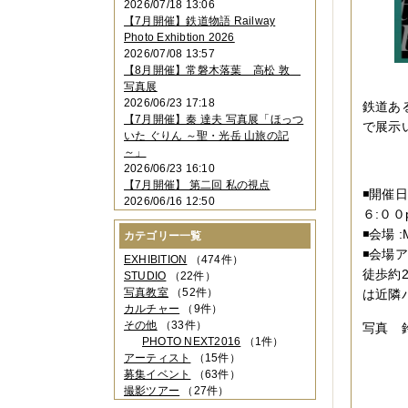
2026/07/18 13:06
2023年11月
（4件）
【7月開催】鉄道物語 Railway
2023年10月
（3件）
Photo Exhibtion 2026
2023年09月
（4件）
2026/07/08 13:57
2023年08月
（1件）
【8月開催】常磐木落葉 高松 敦
2023年06月
（3件）
写真展
2023年05月
（3件）
2026/06/23 17:18
鉄道あ
2023年04月
（2件）
【7月開催】秦 達夫 写真展「ほっつ
2023年03月
（5件）
で展示
いた ぐりん ～聖・光岳 山旅の記
2023年02月
（3件）
～」
2023年01月
（4件）
2026/06/23 16:10
2022年12月
（3件）
【7月開催】 第二回 私の視点
2022年11月
（2件）
◾️開催
2026/06/16 12:50
2022年10月
（4件）
６:００
2022年09月
（2件）
◾️会場
カテゴリー一覧
2022年08月
（3件）
◾️会
2022年07月
（3件）
EXHIBITION
（474件）
2022年05月
（4件）
徒歩約
STUDIO
（22件）
2022年04月
（2件）
写真教室
（52件）
は近隣
2022年03月
（5件）
カルチャー
（9件）
2022年02月
（3件）
その他
（33件）
写真 
2022年01月
（3件）
PHOTO NEXT2016
（1件）
2021年12月
（2件）
アーティスト
（15件）
2021年11月
（3件）
募集イベント
（63件）
2021年10月
（1件）
撮影ツアー
（27件）
2021年09月
（5件）