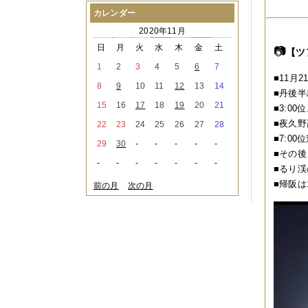
2021年08月
（1件）
カレンダー
2021年07月
（1件）
2020年11月
2021年06月
（3件）
2021年05月
（2件）
日
月
火
水
木
金
土
📷
【ツ
2021年04月
（2件）
1
2
3
4
5
6
7
2021年03月
（3件）
■11月2
2021年02月
（1件）
8
9
10
11
12
13
14
■丹後半
2021年01月
（2件）
15
16
17
18
19
20
21
■3:0
2020年12月
（3件）
2020年11月
（6件）
■夜久野
22
23
24
25
26
27
28
2020年10月
（6件）
■7:0
29
30
-
-
-
-
-
2020年09月
（5件）
■その
2020年08月
（3件）
-
-
-
-
-
-
-
■るり
2020年07月
（3件）
2020年06月
（2件）
■帰阪は
前の月
次の月
2020年04月
（4件）
2020年03月
（9件）
2020年02月
（3件）
2020年01月
（5件）
2019年12月
（3件）
2019年11月
（4件）
2019年10月
（8件）
2019年09月
（3件）
2019年08月
（2件）
2019年07月
（1件）