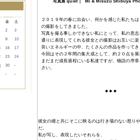
quiet｜
Mi & Misuzu Shibuya Pho
写真展
月
２０１９年の春に出会い、何かを感じた私たちは
木
金
土
の撮影をしてきました。
2
3
写真を撮る事しかできない私にとって、私の意志
9
10
通りに表現してくれる彼女との撮影はお互いに楽
良いエネルギーの中、たくさんの作品を作ってき
5
16
17
今回はその２年間の集大成として、約２０点を展
2
23
24
まだまだ成長過程にいる私達ですが、物語の序章
9
30
-
さい。
-
-
◆ ◆ ◆
彼女の瞳と共にそこに映るのは行き場のない怒り
だ。
私が写し、表現したいそれらを、