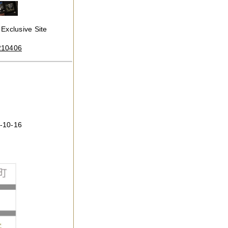
usive Site
0210406
0-16