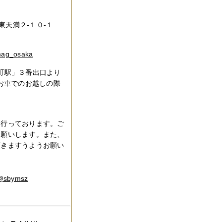
東天満２-１０-１
ag_osaka
森町駅」３番出口より
(お車でのお越しの際
を行っております。ご
お願いします。また、
頂きますうようお願い
@sbymsz