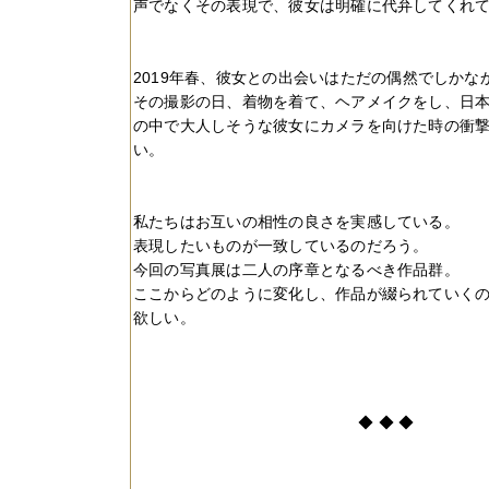
声でなくその表現で、彼女は明確に代弁してくれ
2019
年春、彼女との出会いはただの偶然でしかな
その撮影の日、着物を着て、ヘアメイクをし、日
の中で大人しそうな彼女にカメラを向けた時の衝
い。
私たちはお互いの相性の良さを実感している。
表現したいものが一致しているのだろう。
今回の写真展は二人の序章となるべき作品群。
ここからどのように変化し、作品が綴られていく
欲しい。
◆
◆
◆