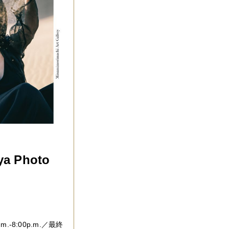
ya Photo
.m.-8:00p.m.／最終