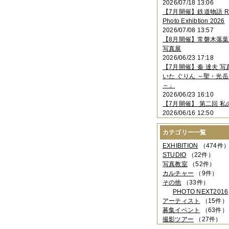
2026/07/18 13:06
2023年11月
（4件）
【7月開催】鉄道物語 Rai
2023年10月
（3件）
Photo Exhibtion 2026
2023年09月
（4件）
2026/07/08 13:57
2023年08月
（1件）
【8月開催】常磐木落
2023年06月
（3件）
写真展
2023年05月
（3件）
2026/06/23 17:18
2023年04月
（2件）
【7月開催】秦 達夫 
2023年03月
（5件）
いた ぐりん ～聖・光岳
2023年02月
（3件）
～」
2023年01月
（4件）
2026/06/23 16:10
2022年12月
（3件）
【7月開催】 第二回 私
2022年11月
（2件）
2026/06/16 12:50
2022年10月
（4件）
2022年09月
（2件）
カテゴリー一覧
2022年08月
（3件）
2022年07月
（3件）
EXHIBITION
（474件
2022年05月
（4件）
STUDIO
（22件）
2022年04月
（2件）
写真教室
（52件）
2022年03月
（5件）
カルチャー
（9件）
2022年02月
（3件）
その他
（33件）
2022年01月
（3件）
PHOTO NEXT2016
2021年12月
（2件）
アーティスト
（15件）
2021年11月
（3件）
募集イベント
（63件）
2021年10月
（1件）
撮影ツアー
（27件）
2021年09月
（5件）