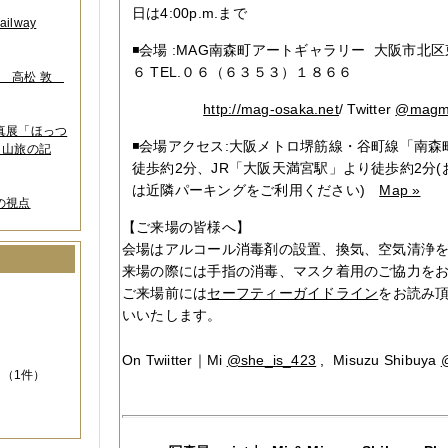
日は4:00p.m.まで
lway
◾️会場 :MAG南森町アートギャラリー 大阪市北区
６ TEL.０６（６３５３）１８６６
葉 高松 敦
http://mag-osaka.net
/ Twitter
@magm
写真展「ほっつ
◾️会場アクセス:大阪メトロ堺筋線・谷町線「南
 山旅の記
徒歩約2分、JR「大阪天満宮駅」より徒歩約2分
は近隣パーキングをご利用ください)
Map »
の視点
【ご来場の皆様へ】
会場はアルコール消毒剤の設置、換気、空気清浄
来場の際には手指の消毒、マスク着用のご協力を
）
ご来場前には
セーフティーガイドライン
をお読み
いいたします。
On Twiitter｜
Mi
@
she_is_423
,
Misuzu Shibuya
（1件）