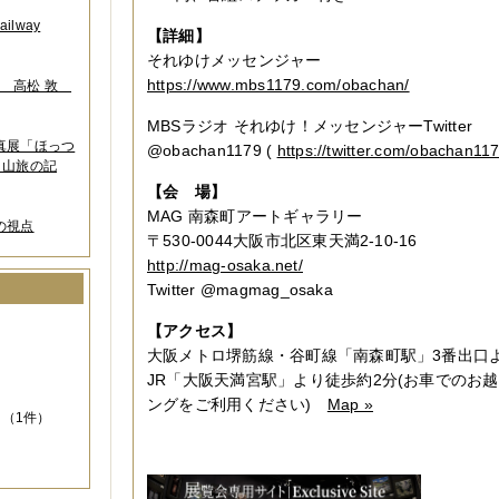
lway
【詳細】
それゆけメッセンジャー
https://www.mbs1179.com/obachan/
葉 高松 敦
MBSラジオ それゆけ！メッセンジャーTwitter
写真展「ほっつ
@obachan1179 (
https://twitter.com/obachan11
 山旅の記
【会 場】
MAG 南森町アートギャラリー
の視点
〒530-0044大阪市北区東天満2-10-16
http://mag-osaka.net/
Twitter @magmag_osaka
）
【アクセス】
大阪メトロ堺筋線・谷町線「南森町駅」3番出口
JR「大阪天満宮駅」より徒歩約2分(お車でのお
ングをご利用ください)
Map »
（1件）