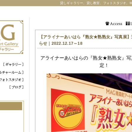
貸しギャラリー、貸し教室、フォトスタジオ。M
【アライナーあいはら『熟女★熟熟女』写真展】
らせ｜2022.12.17～18
アライナーあいはらの『熟女★熟熟女』写
定！