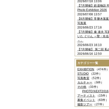
2026/07/18 13:06
2023年11月
（4件）
【7月開催】鉄道物語 Rai
2023年10月
（3件）
Photo Exhibtion 2026
2023年09月
（4件）
2026/07/08 13:57
2023年08月
（1件）
【8月開催】常磐木落
2023年06月
（3件）
写真展
2023年05月
（3件）
2026/06/23 17:18
2023年04月
（2件）
【7月開催】秦 達夫 
2023年03月
（5件）
いた ぐりん ～聖・光岳
2023年02月
（3件）
～」
2023年01月
（4件）
2026/06/23 16:10
2022年12月
（3件）
【7月開催】 第二回 私
2022年11月
（2件）
2026/06/16 12:50
2022年10月
（4件）
2022年09月
（2件）
カテゴリー一覧
2022年08月
（3件）
2022年07月
（3件）
EXHIBITION
（474件
2022年05月
（4件）
STUDIO
（22件）
2022年04月
（2件）
写真教室
（52件）
2022年03月
（5件）
カルチャー
（9件）
2022年02月
（3件）
その他
（33件）
2022年01月
（3件）
PHOTO NEXT2016
2021年12月
（2件）
アーティスト
（15件）
2021年11月
（3件）
募集イベント
（63件）
2021年10月
（1件）
撮影ツアー
（27件）
2021年09月
（5件）