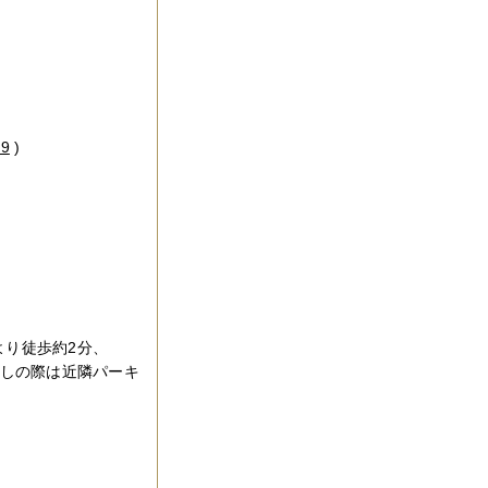
79
)
より徒歩約2分、
越しの際は近隣パーキ