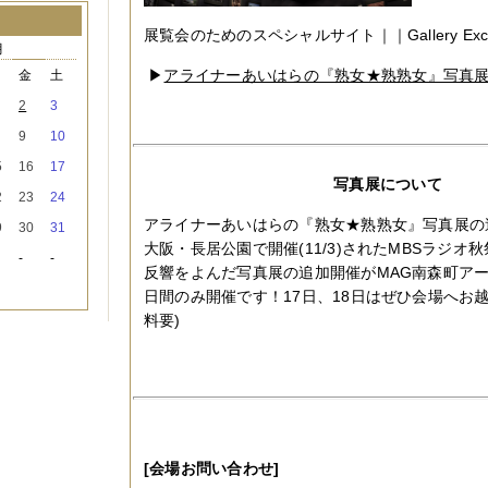
展覧会のためのスペシャルサイト｜｜Gallery Exclusi
月
▶
アライナーあいはらの『熟女★熟熟女』写真
木
金
土
2
3
9
10
5
16
17
写真展について
2
23
24
アライナーあいはらの『熟女★熟熟女』写真展の
9
30
31
大阪・長居公園で開催(11/3)されたMBSラジオ
-
-
反響をよんだ写真展の追加開催がMAG南森町アー
日間のみ開催です！17日、18日はぜひ会場へお
料要)
[会場お問い合わせ]