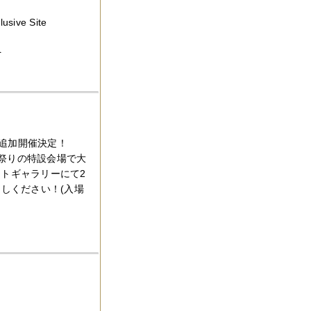
ve Site
展
追加開催決定！
秋祭りの特設会場で大
トギャラリーにて2
越しください！(入場