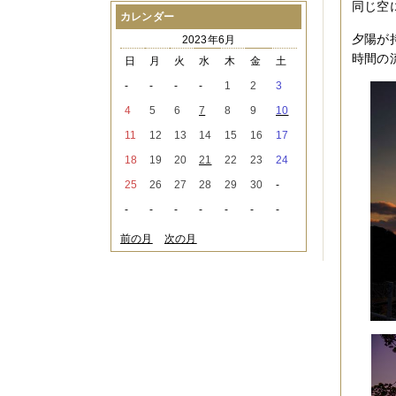
同じ空
2021年08月
（1件）
カレンダー
2021年07月
（1件）
夕陽が
2023年6月
2021年06月
（3件）
時間の
2021年05月
（2件）
日
月
火
水
木
金
土
2021年04月
（2件）
-
-
-
-
1
2
3
2021年03月
（3件）
2021年02月
（1件）
4
5
6
7
8
9
10
2021年01月
（2件）
11
12
13
14
15
16
17
2020年12月
（3件）
2020年11月
（6件）
18
19
20
21
22
23
24
2020年10月
（6件）
25
26
27
28
29
30
-
2020年09月
（5件）
2020年08月
（3件）
-
-
-
-
-
-
-
2020年07月
（3件）
2020年06月
（2件）
前の月
次の月
2020年04月
（4件）
2020年03月
（9件）
2020年02月
（3件）
2020年01月
（5件）
2019年12月
（3件）
2019年11月
（4件）
2019年10月
（8件）
2019年09月
（3件）
2019年08月
（2件）
2019年07月
（1件）