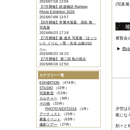
2026/07/18 13:06
2023年11月
（4件）
(写真
【7月開催】鉄道物語 Railway
2023年10月
（3件）
Photo Exhibtion 2026
2023年09月
（4件）
2026/07/08 13:57
2023年08月
（1件）
【8月開催】常磐木落葉 高松 敦
2023年06月
（3件）
写真展
2023年05月
（3件）
2026/06/23 17:18
2023年04月
（2件）
展覧会のた
【7月開催】秦 達夫 写真展「ほっつ
2023年03月
（5件）
いた ぐりん ～聖・光岳 山旅の記
2023年02月
（3件）
～」
▶
西ゆ
2023年01月
（4件）
2026/06/23 16:10
2022年12月
（3件）
【7月開催】 第二回 私の視点
2022年11月
（2件）
2026/06/16 12:50
2022年10月
（4件）
2022年09月
（2件）
カテゴリー一覧
2022年08月
（3件）
2022年07月
（3件）
EXHIBITION
（474件）
2022年05月
（4件）
STUDIO
（22件）
2022年04月
（2件）
写真教室
（52件）
2022年03月
（5件）
カルチャー
（9件）
2022年02月
（3件）
その他
（33件）
2022年01月
（3件）
夕空は
PHOTO NEXT2016
（1件）
2021年12月
（2件）
アーティスト
（15件）
夜にな
2021年11月
（3件）
募集イベント
（63件）
2021年10月
（1件）
撮影ツアー
（27件）
刻々と
2021年09月
（5件）