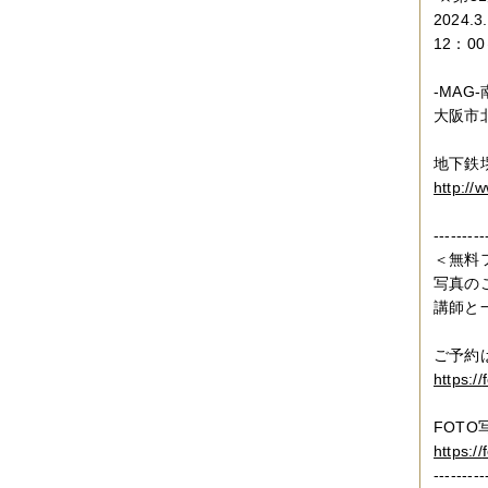
2024.3
12：0
-MAG
大阪市北区
地下鉄
http://
---------
＜無料
写真の
講師と
ご予約
https://
FOTO
https://
---------