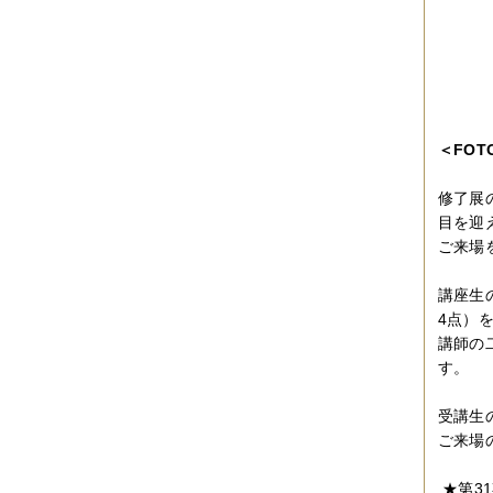
＜
FOT
修了展の
目を迎
ご来場
講座生
4点）
講師の
す。
受講生
ご来場
★第31