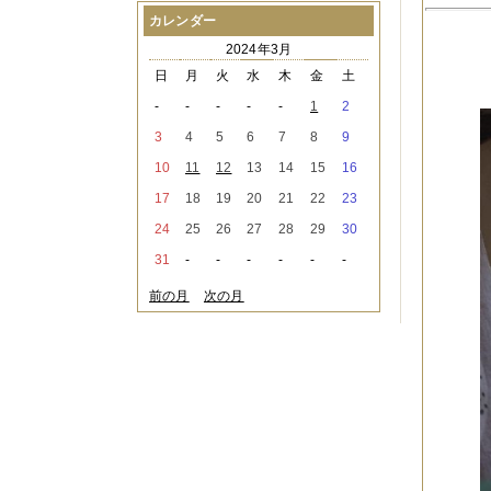
2021年08月
（1件）
カレンダー
2021年07月
（1件）
2024年3月
2021年06月
（3件）
2021年05月
（2件）
日
月
火
水
木
金
土
2021年04月
（2件）
-
-
-
-
-
1
2
2021年03月
（3件）
2021年02月
（1件）
3
4
5
6
7
8
9
2021年01月
（2件）
10
11
12
13
14
15
16
2020年12月
（3件）
2020年11月
（6件）
17
18
19
20
21
22
23
2020年10月
（6件）
24
25
26
27
28
29
30
2020年09月
（5件）
2020年08月
（3件）
31
-
-
-
-
-
-
2020年07月
（3件）
2020年06月
（2件）
前の月
次の月
2020年04月
（4件）
2020年03月
（9件）
2020年02月
（3件）
2020年01月
（5件）
2019年12月
（3件）
2019年11月
（4件）
2019年10月
（8件）
2019年09月
（3件）
2019年08月
（2件）
2019年07月
（1件）