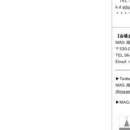
TEL：0
k.d.
inf
＊＊＊
【会場
MAG
〒530
TEL.06
Email: 
______
▶Twitt
MAG
@magm
▶MA