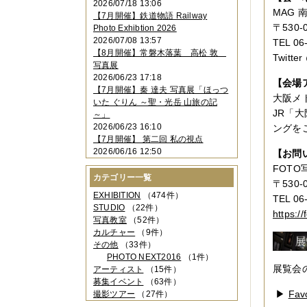
2026/07/18 13:06
2023年11月
（4件）
MAG
【7月開催】鉄道物語 Railway
2023年10月
（3件）
〒530-
Photo Exhibtion 2026
2023年09月
（4件）
2026/07/08 13:57
TEL 0
2023年08月
（1件）
【8月開催】常磐木落葉 高松 敦
Twitte
2023年06月
（3件）
写真展
2023年05月
（3件）
2026/06/23 17:18
2023年04月
（2件）
【会場
【7月開催】秦 達夫 写真展「ほっつ
2023年03月
（5件）
大阪メ
いた ぐりん ～聖・光岳 山旅の記
2023年02月
（3件）
JR「
～」
2023年01月
（4件）
2026/06/23 16:10
ングを
2022年12月
（3件）
【7月開催】 第二回 私の視点
2022年11月
（2件）
2026/06/16 12:50
【お問
2022年10月
（4件）
FOTO
2022年09月
（2件）
カテゴリー一覧
2022年08月
（3件）
〒530
2022年07月
（3件）
EXHIBITION
（474件）
TEL 06
2022年05月
（4件）
STUDIO
（22件）
https://
2022年04月
（2件）
写真教室
（52件）
2022年03月
（5件）
カルチャー
（9件）
2022年02月
（3件）
その他
（33件）
2022年01月
（3件）
PHOTO NEXT2016
（1件）
2021年12月
（2件）
展覧会のた
アーティスト
（15件）
2021年11月
（3件）
募集イベント
（63件）
2021年10月
（1件）
▶
Fa
撮影ツアー
（27件）
2021年09月
（5件）