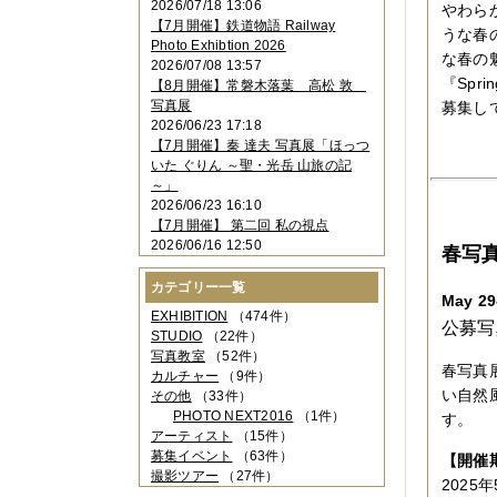
2026/07/18 13:06
やわら
2023年11月
（4件）
【7月開催】鉄道物語 Railway
2023年10月
（3件）
うな春
Photo Exhibtion 2026
2023年09月
（4件）
な春の
2026/07/08 13:57
2023年08月
（1件）
『Spri
【8月開催】常磐木落葉 高松 敦
2023年06月
（3件）
写真展
募集し
2023年05月
（3件）
2026/06/23 17:18
2023年04月
（2件）
【7月開催】秦 達夫 写真展「ほっつ
2023年03月
（5件）
いた ぐりん ～聖・光岳 山旅の記
2023年02月
（3件）
～」
2023年01月
（4件）
2026/06/23 16:10
2022年12月
（3件）
【7月開催】 第二回 私の視点
2022年11月
（2件）
2026/06/16 12:50
春写真展
2022年10月
（4件）
2022年09月
（2件）
カテゴリー一覧
2022年08月
（3件）
May 29
2022年07月
（3件）
EXHIBITION
（474件）
公募写
2022年05月
（4件）
STUDIO
（22件）
2022年04月
（2件）
写真教室
（52件）
春写真展「
2022年03月
（5件）
カルチャー
（9件）
2022年02月
（3件）
い自然
その他
（33件）
2022年01月
（3件）
PHOTO NEXT2016
（1件）
す。
2021年12月
（2件）
アーティスト
（15件）
2021年11月
（3件）
募集イベント
（63件）
【開催
2021年10月
（1件）
撮影ツアー
（27件）
2025年
2021年09月
（5件）