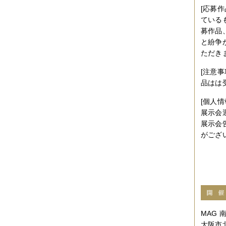
[応募
ている
募作品
と紛争
ただき
[注意
品はは
[個人
展示会
展示会
がござ
MAG
大阪市北