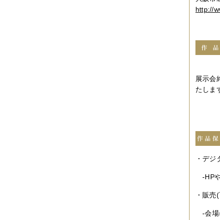
http://
展示会
たしま
・デジ
-HP
・販売(
-会場