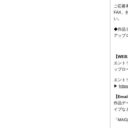
ご応募
FAX
い。
◆作品
アップロ
【WE
エントリ
ップロ
エント
▶︎
http
【Ema
作品デ
イブな
「MA