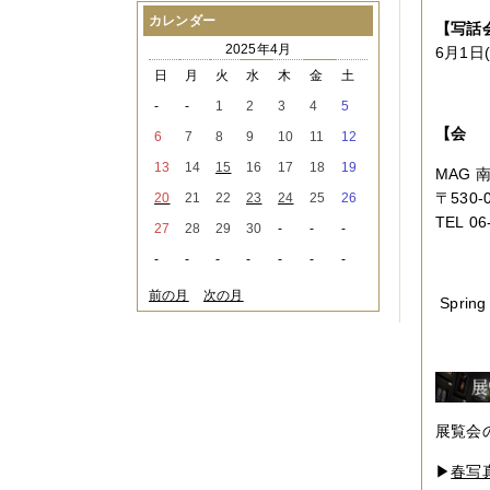
2021年08月
（1件）
カレンダー
【写話
2021年07月
（1件）
2025年4月
6月1日(日
2021年06月
（3件）
2021年05月
（2件）
日
月
火
水
木
金
土
2021年04月
（2件）
-
-
1
2
3
4
5
2021年03月
（3件）
【会
2021年02月
（1件）
6
7
8
9
10
11
12
2021年01月
（2件）
13
14
15
16
17
18
19
2020年12月
（3件）
MAG
2020年11月
（6件）
〒
530-
20
21
22
23
24
25
26
2020年10月
（6件）
TEL
06
27
28
29
30
-
-
-
2020年09月
（5件）
2020年08月
（3件）
-
-
-
-
-
-
-
2020年07月
（3件）
2020年06月
（2件）
前の月
次の月
Spring 
2020年04月
（4件）
2020年03月
（9件）
2020年02月
（3件）
2020年01月
（5件）
2019年12月
（3件）
2019年11月
（4件）
2019年10月
（8件）
展覧会のた
2019年09月
（3件）
2019年08月
（2件）
▶
春写真展
2019年07月
（1件）