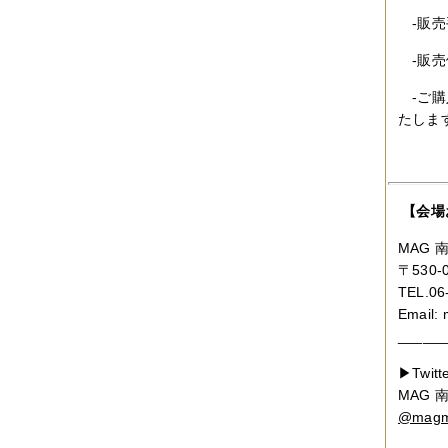
-販売
-販売
-ご購
たしま
【会場
MAG
〒530
TEL.06
Email: 
______
▶Twitt
MAG
@magm