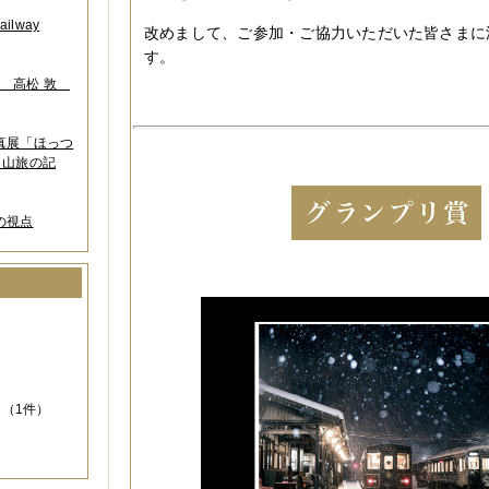
lway
改めまして、ご参加・ご協力いただいた皆さまに
す。
葉 高松 敦
写真展「ほっつ
 山旅の記
の視点
）
（1件）