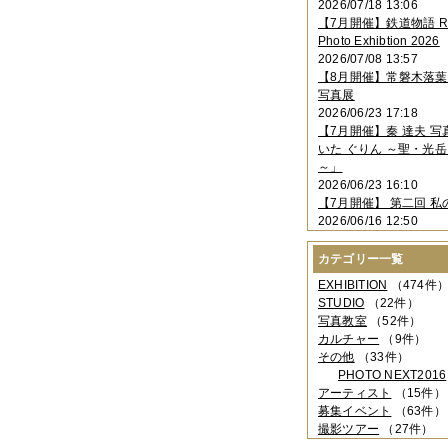
2026/07/18 13:06
2023年11月
（4件）
【7月開催】鉄道物語 Rai
2023年10月
（3件）
Photo Exhibtion 2026
2023年09月
（4件）
2026/07/08 13:57
2023年08月
（1件）
【8月開催】常磐木落
2023年06月
（3件）
写真展
2023年05月
（3件）
2026/06/23 17:18
2023年04月
（2件）
【7月開催】秦 達夫 
2023年03月
（5件）
いた ぐりん ～聖・光岳
2023年02月
（3件）
～」
2023年01月
（4件）
2026/06/23 16:10
2022年12月
（3件）
【7月開催】 第二回 私
2022年11月
（2件）
2026/06/16 12:50
2022年10月
（4件）
2022年09月
（2件）
カテゴリー一覧
2022年08月
（3件）
2022年07月
（3件）
EXHIBITION
（474件
2022年05月
（4件）
STUDIO
（22件）
2022年04月
（2件）
写真教室
（52件）
2022年03月
（5件）
カルチャー
（9件）
2022年02月
（3件）
その他
（33件）
2022年01月
（3件）
PHOTO NEXT2016
2021年12月
（2件）
アーティスト
（15件）
2021年11月
（3件）
募集イベント
（63件）
2021年10月
（1件）
撮影ツアー
（27件）
2021年09月
（5件）