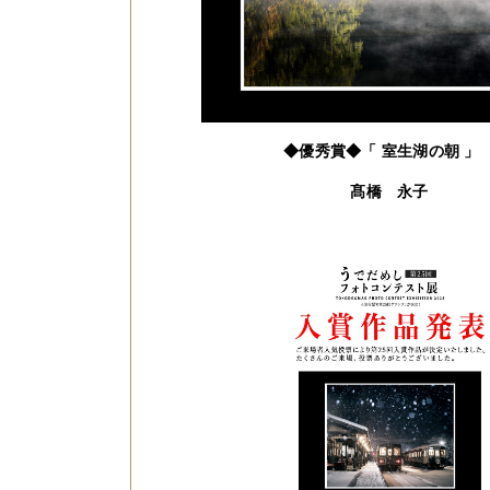
◆優秀賞◆「 室生湖の朝 
髙橋 永子