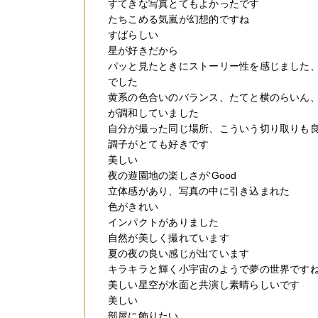
すてきな写真とてもよかったです
たちこめる気嵐が幻想的ですね
すばらしい
星が好きだから
パッと見たときにストーリー性を感じました
でした
黄系の色合いのバランス、たてと横のらいん
が調和していました
自分が撮った同じ場所、こういう切り取りも
調子がとても好きです
美しい
夜の遊園地の楽しさが‘Good
立体感があり、写真の中に引き込まれた
色がきれい
インパクトがありました
自然が美しく撮れています
夏の夜の良い感じが出ています
キラキラと輝く小宇宙のようで夢の世界です
美しい星空が水面と共演し素晴らしいです
美しい
部屋に飾りたい