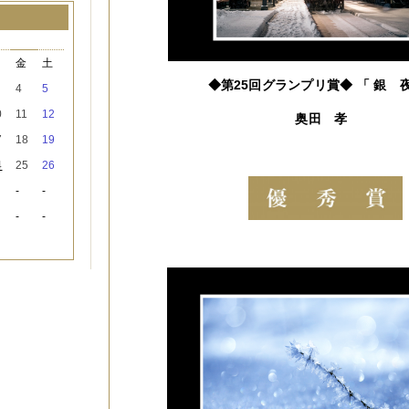
月
木
金
土
◆第25回グランプリ賞◆
「 銀 
4
5
0
11
12
奥田 孝
7
18
19
4
25
26
-
-
-
-