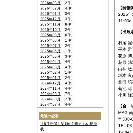
2026年03月
（2件）
【開催
2026年02月
（4件）
2026年01月
（3件）
2025年
2025年12月
（3件）
11:00
2025年11月
（8件）
2025年10月
（2件）
【出展
2025年09月
（6件）
2025年08月
（1件）
村尾 誠
2025年07月
（2件）
平本 雅
2025年06月
（1件）
花原 博
2025年05月
（3件）
2025年04月
（4件）
花原 清
2025年03月
（4件）
白神 敏
2025年02月
（1件）
坂本 良
2025年01月
（2件）
北田 暁
2024年12月
（4件）
菊池 稔
2024年11月
（4件）
2024年09月
（7件）
小川 隆
2024年08月
（2件）
2024年07月
（4件）
【会 
2024年06月
（4件）
MAG
2024年04月
（6件）
最近の記事
〒530-
2024年03月
（3件）
【8月開催】笑顔の仲間からの招待
TEL 0
2024年02月
（2件）
状
2023年12月
（4件）
Twitte