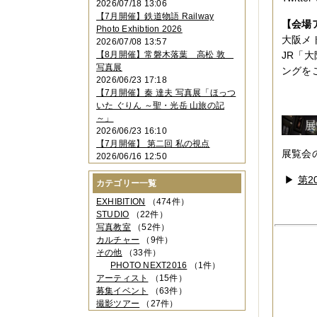
2026/07/18 13:06
2023年11月
（4件）
【7月開催】鉄道物語 Railway
2023年10月
（3件）
【会場
Photo Exhibtion 2026
2023年09月
（4件）
大阪メ
2026/07/08 13:57
2023年08月
（1件）
【8月開催】常磐木落葉 高松 敦
JR「
2023年06月
（3件）
写真展
ングを
2023年05月
（3件）
2026/06/23 17:18
2023年04月
（2件）
【7月開催】秦 達夫 写真展「ほっつ
2023年03月
（5件）
いた ぐりん ～聖・光岳 山旅の記
2023年02月
（3件）
～」
2023年01月
（4件）
2026/06/23 16:10
2022年12月
（3件）
【7月開催】 第二回 私の視点
2022年11月
（2件）
展覧会のた
2026/06/16 12:50
2022年10月
（4件）
2022年09月
（2件）
▶
第
カテゴリー一覧
2022年08月
（3件）
2022年07月
（3件）
EXHIBITION
（474件）
2022年05月
（4件）
STUDIO
（22件）
2022年04月
（2件）
写真教室
（52件）
2022年03月
（5件）
カルチャー
（9件）
2022年02月
（3件）
その他
（33件）
2022年01月
（3件）
PHOTO NEXT2016
（1件）
2021年12月
（2件）
アーティスト
（15件）
2021年11月
（3件）
募集イベント
（63件）
2021年10月
（1件）
撮影ツアー
（27件）
2021年09月
（5件）