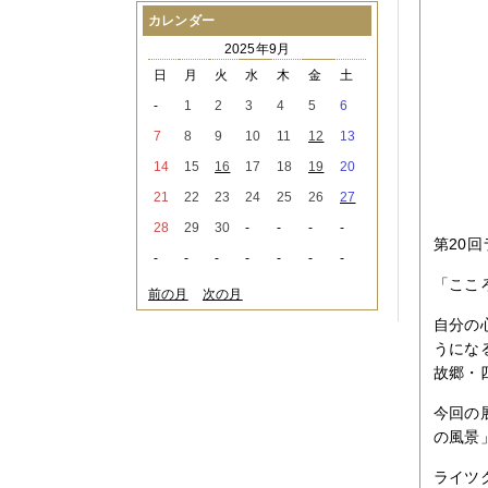
2021年08月
（1件）
カレンダー
2021年07月
（1件）
2025年9月
2021年06月
（3件）
2021年05月
（2件）
日
月
火
水
木
金
土
2021年04月
（2件）
-
1
2
3
4
5
6
2021年03月
（3件）
2021年02月
（1件）
7
8
9
10
11
12
13
2021年01月
（2件）
14
15
16
17
18
19
20
2020年12月
（3件）
2020年11月
（6件）
21
22
23
24
25
26
27
2020年10月
（6件）
28
29
30
-
-
-
-
2020年09月
（5件）
第20
2020年08月
（3件）
-
-
-
-
-
-
-
2020年07月
（3件）
「ここ
2020年06月
（2件）
前の月
次の月
2020年04月
（4件）
自分の
2020年03月
（9件）
うにな
2020年02月
（3件）
2020年01月
（5件）
故郷・
2019年12月
（3件）
2019年11月
（4件）
今回の
2019年10月
（8件）
の風景
2019年09月
（3件）
2019年08月
（2件）
ライツ
2019年07月
（1件）