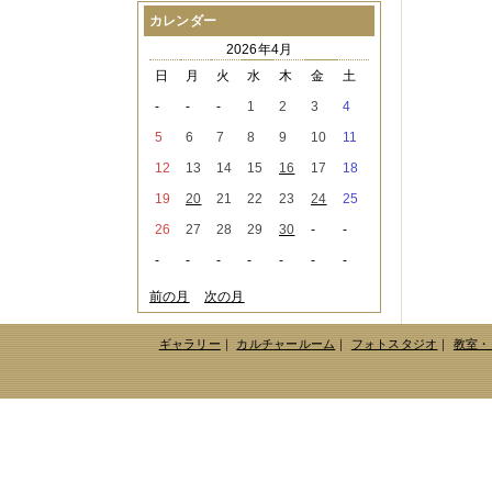
2021年08月
（1件）
カレンダー
2021年07月
（1件）
2026年4月
2021年06月
（3件）
2021年05月
（2件）
日
月
火
水
木
金
土
2021年04月
（2件）
-
-
-
1
2
3
4
2021年03月
（3件）
2021年02月
（1件）
5
6
7
8
9
10
11
2021年01月
（2件）
12
13
14
15
16
17
18
2020年12月
（3件）
2020年11月
（6件）
19
20
21
22
23
24
25
2020年10月
（6件）
26
27
28
29
30
-
-
2020年09月
（5件）
2020年08月
（3件）
-
-
-
-
-
-
-
2020年07月
（3件）
2020年06月
（2件）
前の月
次の月
2020年04月
（4件）
2020年03月
（9件）
ギャラリー
｜
カルチャールーム
｜
フォトスタジオ
｜
教室・
2020年02月
（3件）
2020年01月
（5件）
2019年12月
（3件）
2019年11月
（4件）
2019年10月
（8件）
2019年09月
（3件）
2019年08月
（2件）
2019年07月
（1件）