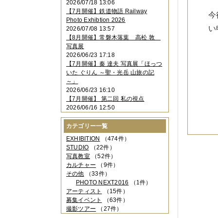
2026/07/18 13:06
2023年11月
（4件）
【7月開催】鉄道物語 Railway
今
2023年10月
（3件）
Photo Exhibtion 2026
2023年09月
（4件）
い
2026/07/08 13:57
2023年08月
（1件）
【8月開催】常磐木落葉 高松 敦
2023年06月
（3件）
写真展
2023年05月
（3件）
2026/06/23 17:18
2023年04月
（2件）
【7月開催】秦 達夫 写真展「ほっつ
2023年03月
（5件）
いた ぐりん ～聖・光岳 山旅の記
2023年02月
（3件）
～」
2023年01月
（4件）
2026/06/23 16:10
2022年12月
（3件）
【7月開催】 第二回 私の視点
2022年11月
（2件）
2026/06/16 12:50
2022年10月
（4件）
2022年09月
（2件）
カテゴリー一覧
2022年08月
（3件）
2022年07月
（3件）
EXHIBITION
（474件）
2022年05月
（4件）
STUDIO
（22件）
2022年04月
（2件）
写真教室
（52件）
2022年03月
（5件）
カルチャー
（9件）
2022年02月
（3件）
その他
（33件）
2022年01月
（3件）
PHOTO NEXT2016
（1件）
2021年12月
（2件）
アーティスト
（15件）
2021年11月
（3件）
募集イベント
（63件）
2021年10月
（1件）
撮影ツアー
（27件）
2021年09月
（5件）