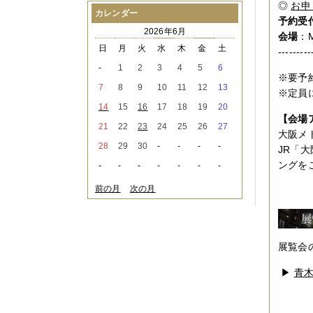
◎
お申
2021年08月
（1件）
カレンダー
予約受
2021年07月
（1件）
2026年6月
2021年06月
（3件）
会場
：
2021年05月
（2件）
日
月
火
水
木
金
土
---------
2021年04月
（2件）
-
1
2
3
4
5
6
2021年03月
（3件）
※要予
2021年02月
（1件）
7
8
9
10
11
12
13
※定員
2021年01月
（2件）
14
15
16
17
18
19
20
2020年12月
（3件）
【会場
2020年11月
（6件）
21
22
23
24
25
26
27
大阪メ
2020年10月
（6件）
28
29
30
-
-
-
-
2020年09月
（5件）
JR「
2020年08月
（3件）
ングを
-
-
-
-
-
-
-
2020年07月
（3件）
2020年06月
（2件）
前の月
次の月
2020年04月
（4件）
2020年03月
（9件）
2020年02月
（3件）
2020年01月
（5件）
展覧会のた
2019年12月
（3件）
2019年11月
（4件）
▶
青木
2019年10月
（8件）
2019年09月
（3件）
2019年08月
（2件）
2019年07月
（1件）