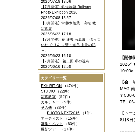
2026/07/18 13:06
2023年11月
（4件）
【7月開催】鉄道物語 Railway
2023年10月
（3件）
Photo Exhibtion 2026
2023年09月
（4件）
2026/07/08 13:57
2023年08月
（1件）
【8月開催】常磐木落葉 高松 敦
2023年06月
（3件）
写真展
2023年05月
（3件）
2026/06/23 17:18
2023年04月
（2件）
【7月開催】秦 達夫 写真展「ほっつ
2023年03月
（5件）
いた ぐりん ～聖・光岳 山旅の記
2023年02月
（3件）
～」
2023年01月
（4件）
2026/06/23 16:10
【開催
2022年12月
（3件）
【7月開催】 第二回 私の視点
2022年11月
（2件）
2026年
2026/06/16 12:50
2022年10月
（4件）
10:00
2022年09月
（2件）
カテゴリー一覧
2022年08月
（3件）
【会 
2022年07月
（3件）
EXHIBITION
（474件）
MAG
2022年05月
（4件）
STUDIO
（22件）
〒530-
2022年04月
（2件）
写真教室
（52件）
2022年03月
（5件）
TEL 0
カルチャー
（9件）
2022年02月
（3件）
その他
（33件）
2022年01月
（3件）
【トー
PHOTO NEXT2016
（1件）
2021年12月
（2件）
アーティスト
（15件）
8月8日
2021年11月
（3件）
募集イベント
（63件）
2021年10月
（1件）
撮影ツアー
（27件）
---------
2021年09月
（5件）