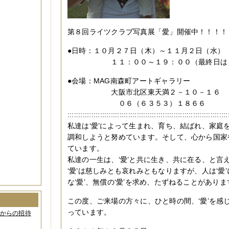
第８回ライツクラブ写真展「愛」開催中！！！！
●日時：１０月２７日（木）～１１月２日（水）
１１：００～１９：００（最終日は～
●会場：MAG南森町アートギャラリー
大阪市北区東天満２－１０－１６
０６（６３５３）１８６６
::::::::::::::::::::::::::::::::::::::::::::::::::::::::::::::::::::::::::
私達は‘愛’によって生まれ、育ち、結ばれ、家庭
調和しようと努めています。そして、心から国家
ています。
私達の一生は、‘愛’と共に生き、共に在る、と言
‘愛’は慈しみとも哀れみともなりますが、人は‘愛
な‘愛’、無償の‘愛’を求め、たずねることがありま
この度、ご来場の方々に、ひと時の間、‘愛’を感
っています。
間からの招待