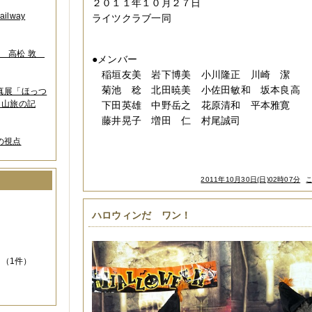
２０１１年１０月２７日
lway
ライツクラブ一同
葉 高松 敦
●メンバー
稲垣友美 岩下博美 小川隆正 川崎 潔
菊池 稔 北田暁美 小佐田敏和 坂本良高
写真展「ほっつ
 山旅の記
下田英雄 中野岳之 花原清和 平本雅寛
藤井晃子 増田 仁 村尾誠司
の視点
2011年10月30日(日)02時07分
）
ハロウィンだ ワン！
（1件）