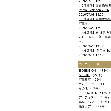
2026/07/18 13:06
2023年11月
（4件）
【7月開催】鉄道物語 Rai
2023年10月
（3件）
Photo Exhibtion 2026
2023年09月
（4件）
2026/07/08 13:57
2023年08月
（1件）
【8月開催】常磐木落
2023年06月
（3件）
写真展
2023年05月
（3件）
2026/06/23 17:18
2023年04月
（2件）
【7月開催】秦 達夫 
2023年03月
（5件）
いた ぐりん ～聖・光岳
2023年02月
（3件）
～」
2023年01月
（4件）
2026/06/23 16:10
2022年12月
（3件）
【7月開催】 第二回 私
2022年11月
（2件）
2026/06/16 12:50
2022年10月
（4件）
2022年09月
（2件）
カテゴリー一覧
2022年08月
（3件）
2022年07月
（3件）
EXHIBITION
（474件
2022年05月
（4件）
STUDIO
（22件）
2022年04月
（2件）
写真教室
（52件）
2022年03月
（5件）
カルチャー
（9件）
2022年02月
（3件）
その他
（33件）
2022年01月
（3件）
PHOTO NEXT2016
2021年12月
（2件）
アーティスト
（15件）
2021年11月
（3件）
募集イベント
（63件）
2021年10月
（1件）
撮影ツアー
（27件）
2021年09月
（5件）