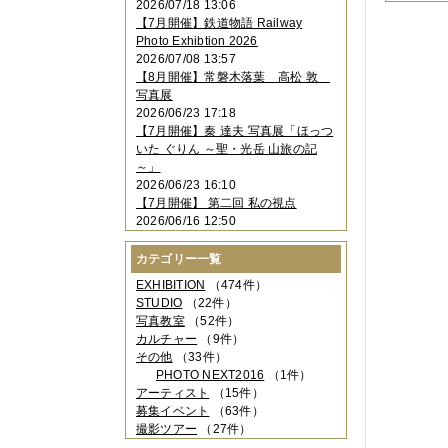
2026/07/18 13:06
2023年11月
（4件）
【7月開催】鉄道物語 Railway
2023年10月
（3件）
Photo Exhibtion 2026
2023年09月
（4件）
2026/07/08 13:57
2023年08月
（1件）
【8月開催】常磐木落葉 高松 敦
2023年06月
（3件）
写真展
2023年05月
（3件）
2026/06/23 17:18
2023年04月
（2件）
【7月開催】秦 達夫 写真展「ほっつ
2023年03月
（5件）
いた ぐりん ～聖・光岳 山旅の記
2023年02月
（3件）
～」
2023年01月
（4件）
2026/06/23 16:10
2022年12月
（3件）
【7月開催】 第二回 私の視点
2022年11月
（2件）
2026/06/16 12:50
2022年10月
（4件）
2022年09月
（2件）
カテゴリー一覧
2022年08月
（3件）
2022年07月
（3件）
EXHIBITION
（474件）
2022年05月
（4件）
STUDIO
（22件）
2022年04月
（2件）
写真教室
（52件）
2022年03月
（5件）
カルチャー
（9件）
2022年02月
（3件）
その他
（33件）
2022年01月
（3件）
PHOTO NEXT2016
（1件）
2021年12月
（2件）
アーティスト
（15件）
2021年11月
（3件）
募集イベント
（63件）
2021年10月
（1件）
撮影ツアー
（27件）
2021年09月
（5件）