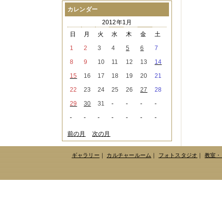
2021年08月
（1件）
カレンダー
2021年07月
（1件）
2012年1月
2021年06月
（3件）
2021年05月
（2件）
日
月
火
水
木
金
土
2021年04月
（2件）
1
2
3
4
5
6
7
2021年03月
（3件）
2021年02月
（1件）
8
9
10
11
12
13
14
2021年01月
（2件）
15
16
17
18
19
20
21
2020年12月
（3件）
2020年11月
（6件）
22
23
24
25
26
27
28
2020年10月
（6件）
29
30
31
-
-
-
-
2020年09月
（5件）
2020年08月
（3件）
-
-
-
-
-
-
-
2020年07月
（3件）
2020年06月
（2件）
前の月
次の月
2020年04月
（4件）
2020年03月
（9件）
ギャラリー
｜
カルチャールーム
｜
フォトスタジオ
｜
教室・
2020年02月
（3件）
2020年01月
（5件）
2019年12月
（3件）
2019年11月
（4件）
2019年10月
（8件）
2019年09月
（3件）
2019年08月
（2件）
2019年07月
（1件）