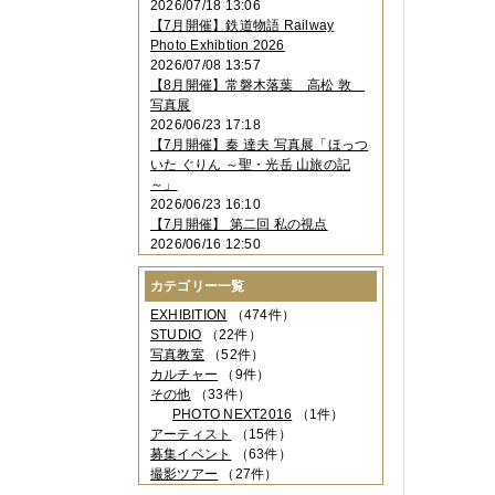
2026/07/18 13:06
2023年11月
（4件）
【7月開催】鉄道物語 Railway
2023年10月
（3件）
Photo Exhibtion 2026
2023年09月
（4件）
2026/07/08 13:57
2023年08月
（1件）
【8月開催】常磐木落葉 高松 敦
2023年06月
（3件）
写真展
2023年05月
（3件）
2026/06/23 17:18
2023年04月
（2件）
【7月開催】秦 達夫 写真展「ほっつ
2023年03月
（5件）
いた ぐりん ～聖・光岳 山旅の記
2023年02月
（3件）
～」
2023年01月
（4件）
2026/06/23 16:10
2022年12月
（3件）
【7月開催】 第二回 私の視点
2022年11月
（2件）
2026/06/16 12:50
2022年10月
（4件）
2022年09月
（2件）
カテゴリー一覧
2022年08月
（3件）
2022年07月
（3件）
EXHIBITION
（474件）
2022年05月
（4件）
STUDIO
（22件）
2022年04月
（2件）
写真教室
（52件）
2022年03月
（5件）
カルチャー
（9件）
2022年02月
（3件）
その他
（33件）
2022年01月
（3件）
PHOTO NEXT2016
（1件）
2021年12月
（2件）
アーティスト
（15件）
2021年11月
（3件）
募集イベント
（63件）
2021年10月
（1件）
撮影ツアー
（27件）
2021年09月
（5件）