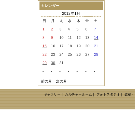
2021年08月
（1件）
カレンダー
2021年07月
（1件）
2012年1月
2021年06月
（3件）
2021年05月
（2件）
日
月
火
水
木
金
土
2021年04月
（2件）
1
2
3
4
5
6
7
2021年03月
（3件）
2021年02月
（1件）
8
9
10
11
12
13
14
2021年01月
（2件）
15
16
17
18
19
20
21
2020年12月
（3件）
2020年11月
（6件）
22
23
24
25
26
27
28
2020年10月
（6件）
29
30
31
-
-
-
-
2020年09月
（5件）
2020年08月
（3件）
-
-
-
-
-
-
-
2020年07月
（3件）
2020年06月
（2件）
前の月
次の月
2020年04月
（4件）
2020年03月
（9件）
ギャラリー
｜
カルチャールーム
｜
フォトスタジオ
｜
教室・
2020年02月
（3件）
2020年01月
（5件）
2019年12月
（3件）
2019年11月
（4件）
2019年10月
（8件）
2019年09月
（3件）
2019年08月
（2件）
2019年07月
（1件）