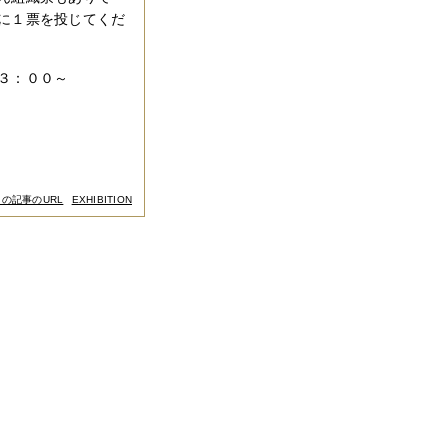
に１票を投じてくだ
３：００～
この記事のURL
EXHIBITION