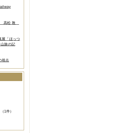
lway
葉 高松 敦
写真展「ほっつ
 山旅の記
の視点
）
（1件）