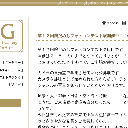
貸しギャラリー、貸し教室、フォトスタジオ。M
第１２回腕だめしフォトコンテスト展開催中！！
第１２回腕だめしフォトコンテスト２日目です。
開催は２１日（火）までとなっておりますが、２
とさせていただきますので、ご来場お待ちしてい
カメラの東光堂で募集させていた公募展です。
カメラを趣味として始められた方から超プロテク
ジャンルの写真を飾らせていただいております。
風景・人・都会・田舎・空・海・特撮・・・・な
ょうね。ご来場者の皆様も自分だったら・・・と
うです。
今回は来られた方の投票で上位３点に富士フィル
状とささやかな副賞をご用意しています。
優劣をつけるコンテストではありません、もちろ