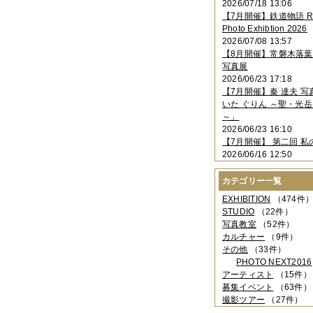
2026/07/18 13:06
2023年11月
（4件）
【7月開催】鉄道物語 Rai
2023年10月
（3件）
Photo Exhibtion 2026
2023年09月
（4件）
2026/07/08 13:57
2023年08月
（1件）
【8月開催】常磐木落
2023年06月
（3件）
写真展
2023年05月
（3件）
2026/06/23 17:18
2023年04月
（2件）
【7月開催】秦 達夫 
2023年03月
（5件）
いた ぐりん ～聖・光岳
2023年02月
（3件）
～」
2023年01月
（4件）
2026/06/23 16:10
2022年12月
（3件）
【7月開催】 第二回 私
2022年11月
（2件）
2026/06/16 12:50
2022年10月
（4件）
2022年09月
（2件）
カテゴリー一覧
2022年08月
（3件）
2022年07月
（3件）
EXHIBITION
（474件
2022年05月
（4件）
STUDIO
（22件）
2022年04月
（2件）
写真教室
（52件）
2022年03月
（5件）
カルチャー
（9件）
2022年02月
（3件）
その他
（33件）
2022年01月
（3件）
PHOTO NEXT2016
2021年12月
（2件）
アーティスト
（15件）
2021年11月
（3件）
募集イベント
（63件）
2021年10月
（1件）
撮影ツアー
（27件）
2021年09月
（5件）