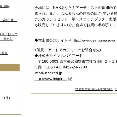
lway
会場には、NHKあなたもアーティストの番組内
飾られ、また、ほんまもんの原画の販売(早い者
ナルガッシュセット・筆・スケッチブック・出版
葉 高松 敦
も販売していますので、会場でお買い求め頂くこ
写真展「ほっつ
 山旅の記
◆増山修公式サイト⇒
http://www.osamumasuyam
<個展・アートアカデミーのお問合せ先>
の視点
◆株式会社インスパイアード
〒180-0003 東京都武蔵野市吉祥寺南町２－２
３階 TEL＆FAX. 0422-24-7780
info＠inspired.jp
）
http://www.inspired.jp/
2012年02月10日(金)22時20分
（1件）