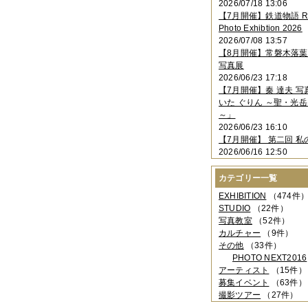
2026/07/18 13:06
2023年11月
（4件）
【7月開催】鉄道物語 Rai
2023年10月
（3件）
Photo Exhibtion 2026
2023年09月
（4件）
2026/07/08 13:57
2023年08月
（1件）
【8月開催】常磐木落
2023年06月
（3件）
写真展
2023年05月
（3件）
2026/06/23 17:18
2023年04月
（2件）
【7月開催】秦 達夫 
2023年03月
（5件）
いた ぐりん ～聖・光岳
2023年02月
（3件）
～」
2023年01月
（4件）
2026/06/23 16:10
2022年12月
（3件）
【7月開催】 第二回 私
2022年11月
（2件）
2026/06/16 12:50
2022年10月
（4件）
2022年09月
（2件）
カテゴリー一覧
2022年08月
（3件）
2022年07月
（3件）
EXHIBITION
（474件
2022年05月
（4件）
STUDIO
（22件）
2022年04月
（2件）
写真教室
（52件）
2022年03月
（5件）
カルチャー
（9件）
2022年02月
（3件）
その他
（33件）
2022年01月
（3件）
PHOTO NEXT2016
2021年12月
（2件）
アーティスト
（15件）
2021年11月
（3件）
募集イベント
（63件）
2021年10月
（1件）
撮影ツアー
（27件）
2021年09月
（5件）