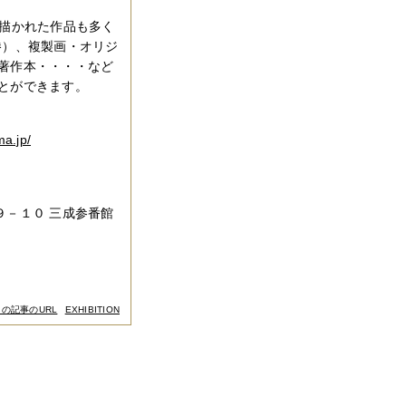
で描かれた作品も多く
勝）、複製画・オリジ
著作本・・・・など
とができます。
a.jp/
９－１０ 三成参番館
この記事のURL
EXHIBITION