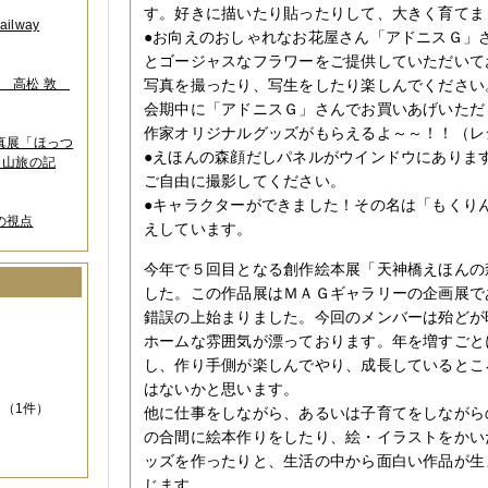
す。好きに描いたり貼ったりして、大きく育てま
lway
●お向えのおしゃれなお花屋さん「アドニスＧ」
とゴージャスなフラワーをご提供していただいて
葉 高松 敦
写真を撮ったり、写生をしたり楽しんでください
会期中に「アドニスＧ」さんでお買いあげいただ
作家オリジナルグッズがもらえるよ～～！！（レ
写真展「ほっつ
●えほんの森顔だしパネルがウインドウにありま
 山旅の記
ご自由に撮影してください。
●キャラクターができました！その名は「もくり
の視点
えしています。
今年で５回目となる創作絵本展「天神橋えほんの
した。この作品展はＭＡＧギャラリーの企画展で
）
錯誤の上始まりました。今回のメンバーは殆どが
ホームな雰囲気が漂っております。年を増すごと
し、作り手側が楽しんでやり、成長しているとこ
はないかと思います。
（1件）
他に仕事をしながら、あるいは子育てをしながら
の合間に絵本作りをしたり、絵・イラストをかい
ッズを作ったりと、生活の中から面白い作品が生
じます。