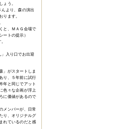
しょう。
さんより、森の演出
おります。
。
くと、ＭＡＧ会場で
シートの提示）
す。
ん」入り口でお出迎
森」がスタートしま
あり、５年前に試行
昨年と同じでアット
に色々な企画が浮上
ろに価値があるので
のメンバーが、日常
たり、オリジナルグ
まれているのだと感