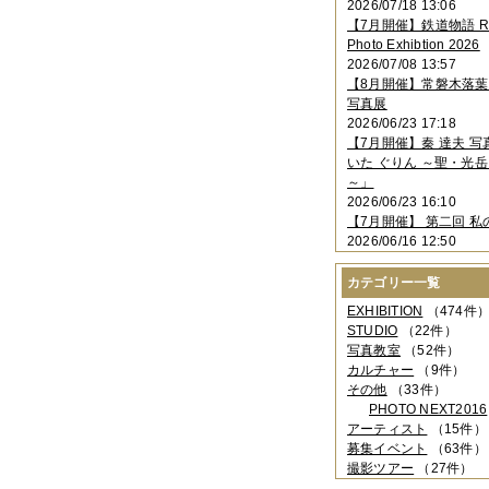
2026/07/18 13:06
2023年11月
（4件）
【7月開催】鉄道物語 Rai
2023年10月
（3件）
Photo Exhibtion 2026
2023年09月
（4件）
2026/07/08 13:57
2023年08月
（1件）
【8月開催】常磐木落
2023年06月
（3件）
写真展
2023年05月
（3件）
2026/06/23 17:18
2023年04月
（2件）
【7月開催】秦 達夫 
2023年03月
（5件）
いた ぐりん ～聖・光岳
2023年02月
（3件）
～」
2023年01月
（4件）
2026/06/23 16:10
2022年12月
（3件）
【7月開催】 第二回 私
2022年11月
（2件）
2026/06/16 12:50
2022年10月
（4件）
2022年09月
（2件）
カテゴリー一覧
2022年08月
（3件）
2022年07月
（3件）
EXHIBITION
（474件
2022年05月
（4件）
STUDIO
（22件）
2022年04月
（2件）
写真教室
（52件）
2022年03月
（5件）
カルチャー
（9件）
2022年02月
（3件）
その他
（33件）
2022年01月
（3件）
PHOTO NEXT2016
2021年12月
（2件）
アーティスト
（15件）
2021年11月
（3件）
募集イベント
（63件）
2021年10月
（1件）
撮影ツアー
（27件）
2021年09月
（5件）