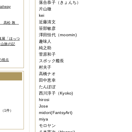
落合恭子（きょんち）
lway
片山徹
kei
近藤清文
葉 高松 敦
笹部敏彦
澤田恒代（moomin)
写真展「ほっつ
趣味人
 山旅の記
純之助
菅原和子
の視点
スポック艦長
村夫子
高橋ナオ
田中恵幸
）
たんぽぽ
西川淳子（Kyoko)
hirosi
Jose
（1件）
midori(FantsyArt)
miya
モロヤン