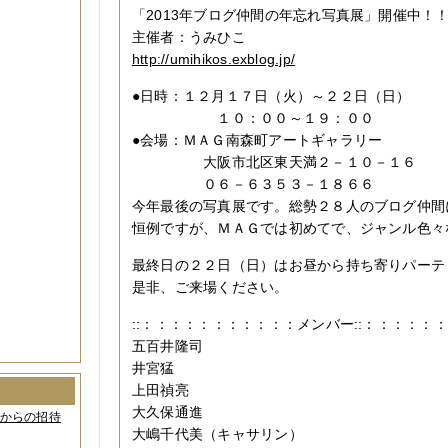
「2013年ブログ仲間の年忘れ写真展」開催中！
主催者：うみひこ
http://umihikos.exblog.jp/
●日時：１２月１７日（火）～２２日（日）
１０：００～１９：００
●会場：ＭＡＧ南森町アートギャラリー
大阪市北区東天満２－１０－１６
０６－６３５３－１８６６
今年最後の写真展です。総勢２８人のブログ仲間
恒例ですが、ＭＡＧでは初めてで、ジャンル色々
最終日の２２日（日）はお昼から持ち寄りパーテ
是非、ご来場ください。
::：：：：：：：：：：：メンバー::：：：：：
五百井隆司
井宮猛
上田禎亮
大久保通進
間からの招待
大嶋千代美（キャサリン）