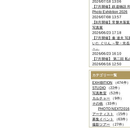
2026/07/18 13:06
2023年11月
（4件）
【7月開催】鉄道物語 Rai
2023年10月
（3件）
Photo Exhibtion 2026
2023年09月
（4件）
2026/07/08 13:57
2023年08月
（1件）
【8月開催】常磐木落
2023年06月
（3件）
写真展
2023年05月
（3件）
2026/06/23 17:18
2023年04月
（2件）
【7月開催】秦 達夫 
2023年03月
（5件）
いた ぐりん ～聖・光岳
2023年02月
（3件）
～」
2023年01月
（4件）
2026/06/23 16:10
2022年12月
（3件）
【7月開催】 第二回 私
2022年11月
（2件）
2026/06/16 12:50
2022年10月
（4件）
2022年09月
（2件）
カテゴリー一覧
2022年08月
（3件）
2022年07月
（3件）
EXHIBITION
（474件
2022年05月
（4件）
STUDIO
（22件）
2022年04月
（2件）
写真教室
（52件）
2022年03月
（5件）
カルチャー
（9件）
2022年02月
（3件）
その他
（33件）
2022年01月
（3件）
PHOTO NEXT2016
2021年12月
（2件）
アーティスト
（15件）
2021年11月
（3件）
募集イベント
（63件）
2021年10月
（1件）
撮影ツアー
（27件）
2021年09月
（5件）