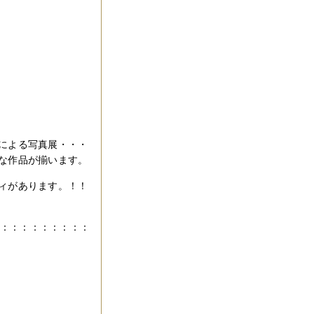
！
による写真展・・・
な作品が揃います。
ィがあります。！！
：：：：：：：：：：