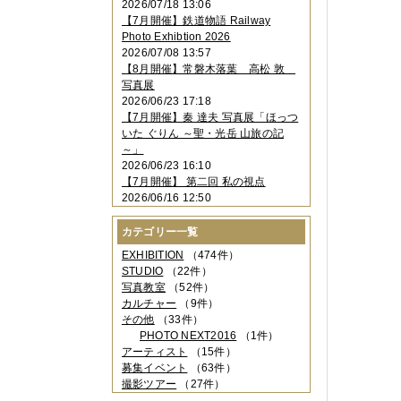
2026/07/18 13:06
2023年11月
（4件）
【7月開催】鉄道物語 Railway
2023年10月
（3件）
Photo Exhibtion 2026
2023年09月
（4件）
2026/07/08 13:57
2023年08月
（1件）
【8月開催】常磐木落葉 高松 敦
2023年06月
（3件）
写真展
2023年05月
（3件）
2026/06/23 17:18
2023年04月
（2件）
【7月開催】秦 達夫 写真展「ほっつ
2023年03月
（5件）
いた ぐりん ～聖・光岳 山旅の記
2023年02月
（3件）
～」
2023年01月
（4件）
2026/06/23 16:10
2022年12月
（3件）
【7月開催】 第二回 私の視点
2022年11月
（2件）
2026/06/16 12:50
2022年10月
（4件）
2022年09月
（2件）
カテゴリー一覧
2022年08月
（3件）
2022年07月
（3件）
EXHIBITION
（474件）
2022年05月
（4件）
STUDIO
（22件）
2022年04月
（2件）
写真教室
（52件）
2022年03月
（5件）
カルチャー
（9件）
2022年02月
（3件）
その他
（33件）
2022年01月
（3件）
PHOTO NEXT2016
（1件）
2021年12月
（2件）
アーティスト
（15件）
2021年11月
（3件）
募集イベント
（63件）
2021年10月
（1件）
撮影ツアー
（27件）
2021年09月
（5件）