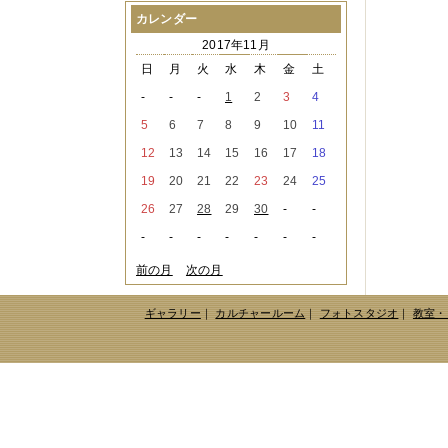
2021年08月
（1件）
カレンダー
2021年07月
（1件）
2017年11月
2021年06月
（3件）
2021年05月
（2件）
日
月
火
水
木
金
土
2021年04月
（2件）
-
-
-
1
2
3
4
2021年03月
（3件）
2021年02月
（1件）
5
6
7
8
9
10
11
2021年01月
（2件）
12
13
14
15
16
17
18
2020年12月
（3件）
2020年11月
（6件）
19
20
21
22
23
24
25
2020年10月
（6件）
26
27
28
29
30
-
-
2020年09月
（5件）
2020年08月
（3件）
-
-
-
-
-
-
-
2020年07月
（3件）
2020年06月
（2件）
前の月
次の月
2020年04月
（4件）
2020年03月
（9件）
ギャラリー
｜
カルチャールーム
｜
フォトスタジオ
｜
教室・
2020年02月
（3件）
2020年01月
（5件）
2019年12月
（3件）
2019年11月
（4件）
2019年10月
（8件）
2019年09月
（3件）
2019年08月
（2件）
2019年07月
（1件）