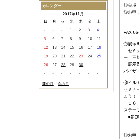
2021年08月
（1件）
◎会場
カレンダー
2021年07月
（1件）
◎お申し
2017年11月
2021年06月
（3件）
MAG
2021年05月
（2件）
日
月
火
水
木
金
土
2021年04月
（2件）
-
-
-
1
2
3
4
FAX 06
2021年03月
（3件）
2021年02月
（1件）
5
6
7
8
9
10
11
2021年01月
（2件）
②展示
12
13
14
15
16
17
18
2020年12月
（3件）
セミナ
2020年11月
（6件）
19
20
21
22
23
24
25
ー、三
2020年10月
（6件）
展示即
26
27
28
29
30
-
-
2020年09月
（5件）
バイザ
2020年08月
（3件）
-
-
-
-
-
-
-
2020年07月
（3件）
③イル
2020年06月
（2件）
前の月
次の月
2020年04月
（4件）
セミナ
2020年03月
（9件）
ょう！
2020年02月
（3件）
１８：
2020年01月
（5件）
ステー
2019年12月
（3件）
2019年11月
（4件）
●参加
2019年10月
（8件）
一般
2019年09月
（3件）
2019年08月
（2件）
◎お申し
2019年07月
（1件）