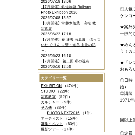
2026/07/18 13:06
2023年11月
（4件）
【7月開催】鉄道物語 Railway
①人気
2023年10月
（3件）
Photo Exhibtion 2026
2023年09月
（4件）
ケンコ
2026/07/08 13:57
2023年08月
（1件）
【8月開催】常磐木落葉 高松 敦
2023年06月
（3件）
★案外
写真展
2023年05月
（3件）
一般的
2026/06/23 17:18
2023年04月
（2件）
【7月開催】秦 達夫 写真展「ほっつ
2023年03月
（5件）
★めん
いた ぐりん ～聖・光岳 山旅の記
2023年02月
（3件）
～」
う！カ
2023年01月
（4件）
2026/06/23 16:10
2022年12月
（3件）
【7月開催】 第二回 私の視点
★「レ
2022年11月
（2件）
2026/06/16 12:50
2022年10月
（4件）
おもろ
2022年09月
（2件）
カテゴリー一覧
2022年08月
（3件）
◎日時：
2022年07月
（3件）
EXHIBITION
（474件）
始）
2022年05月
（4件）
STUDIO
（22件）
◎講師
2022年04月
（2件）
写真教室
（52件）
1971
2022年03月
（5件）
カルチャー
（9件）
㈱ケ
2022年02月
（3件）
その他
（33件）
2022年01月
（3件）
PHOTO NEXT2016
（1件）
全国で
2021年12月
（2件）
アーティスト
（15件）
回以上
2021年11月
（3件）
募集イベント
（63件）
日本写
2021年10月
（1件）
撮影ツアー
（27件）
◎定員
2021年09月
（5件）