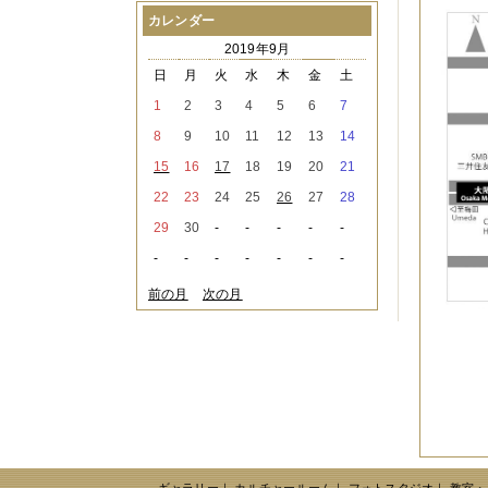
2021年08月
（1件）
カレンダー
2021年07月
（1件）
2019年9月
2021年06月
（3件）
2021年05月
（2件）
日
月
火
水
木
金
土
2021年04月
（2件）
1
2
3
4
5
6
7
2021年03月
（3件）
2021年02月
（1件）
8
9
10
11
12
13
14
2021年01月
（2件）
15
16
17
18
19
20
21
2020年12月
（3件）
2020年11月
（6件）
22
23
24
25
26
27
28
2020年10月
（6件）
29
30
-
-
-
-
-
2020年09月
（5件）
2020年08月
（3件）
-
-
-
-
-
-
-
2020年07月
（3件）
2020年06月
（2件）
前の月
次の月
2020年04月
（4件）
2020年03月
（9件）
2020年02月
（3件）
2020年01月
（5件）
2019年12月
（3件）
2019年11月
（4件）
2019年10月
（8件）
2019年09月
（3件）
2019年08月
（2件）
2019年07月
（1件）