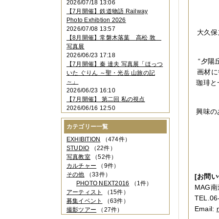
2026/07/18 13:06
2023年11月
（4件）
【7月開催】鉄道物語 Railway
2023年10月
（3件）
Photo Exhibtion 2026
2023年09月
（4件）
2026/07/08 13:57
大久保
2023年08月
（1件）
【8月開催】常磐木落葉 高松 敦
2023年06月
（3件）
写真展
2023年05月
（3件）
2026/06/23 17:18
2023年04月
（2件）
“夕陽
【7月開催】秦 達夫 写真展「ほっつ
2023年03月
（5件）
画材に
いた ぐりん ～聖・光岳 山旅の記
2023年02月
（3件）
～」
珈琲と
2023年01月
（4件）
2026/06/23 16:10
2022年12月
（3件）
【7月開催】 第二回 私の視点
2022年11月
（2件）
2026/06/16 12:50
興味の
2022年10月
（4件）
2022年09月
（2件）
カテゴリー一覧
2022年08月
（3件）
2022年07月
（3件）
EXHIBITION
（474件）
2022年05月
（4件）
STUDIO
（22件）
2022年04月
（2件）
写真教室
（52件）
2022年03月
（5件）
カルチャー
（9件）
2022年02月
（3件）
その他
（33件）
[お問い
2022年01月
（3件）
PHOTO NEXT2016
（1件）
MAG南
2021年12月
（2件）
アーティスト
（15件）
TEL.06
2021年11月
（3件）
募集イベント
（63件）
2021年10月
（1件）
Email:
撮影ツアー
（27件）
2021年09月
（5件）