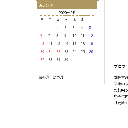
2021年08月
（1件）
カレンダー
2021年07月
（1件）
2020年9月
2021年06月
（3件）
2021年05月
（2件）
日
月
火
水
木
金
土
2021年04月
（2件）
-
-
1
2
3
4
5
2021年03月
（3件）
2021年02月
（1件）
6
7
8
9
10
11
12
2021年01月
（2件）
13
14
15
16
17
18
19
2020年12月
（3件）
2020年11月
（6件）
20
21
22
23
24
25
26
2020年10月
（6件）
27
28
29
30
-
-
-
2020年09月
（5件）
2020年08月
（3件）
プロフ
-
-
-
-
-
-
-
2020年07月
（3件）
2020年06月
（2件）
前の月
次の月
京阪電
2020年04月
（4件）
関連の
2020年03月
（9件）
の契約
2020年02月
（3件）
や子供
2020年01月
（5件）
2019年12月
（3件）
月更新
2019年11月
（4件）
2019年10月
（8件）
2019年09月
（3件）
2019年08月
（2件）
2019年07月
（1件）