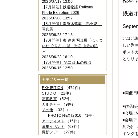
松本 
2026/07/18 13:06
2023年11月
（4件）
【7月開催】鉄道物語 Railway
2023年10月
（3件）
Photo Exhibtion 2026
鉄道ポ
2023年09月
（4件）
2026/07/08 13:57
2023年08月
（1件）
【8月開催】常磐木落葉 高松 敦
2023年06月
（3件）
Septe
写真展
2023年05月
（3件）
2026/06/23 17:18
2023年04月
（2件）
北は北
【7月開催】秦 達夫 写真展「ほっつ
2023年03月
（5件）
しい列
いた ぐりん ～聖・光岳 山旅の記
2023年02月
（3件）
～」
ポスト
2023年01月
（4件）
2026/06/23 16:10
となり
2022年12月
（3件）
【7月開催】 第二回 私の視点
2022年11月
（2件）
2026/06/16 12:50
2022年10月
（4件）
2022年09月
（2件）
カテゴリー一覧
2022年08月
（3件）
2022年07月
（3件）
EXHIBITION
（474件）
2022年05月
（4件）
◾️開催
STUDIO
（22件）
2022年04月
（2件）
写真教室
（52件）
１２:
2022年03月
（5件）
カルチャー
（9件）
◾️作品
2022年02月
（3件）
その他
（33件）
◾️会場
2022年01月
（3件）
PHOTO NEXT2016
（1件）
◾️会場
2021年12月
（2件）
アーティスト
（15件）
2021年11月
（3件）
募集イベント
（63件）
約2分、
2021年10月
（1件）
撮影ツアー
（27件）
キングを
2021年09月
（5件）