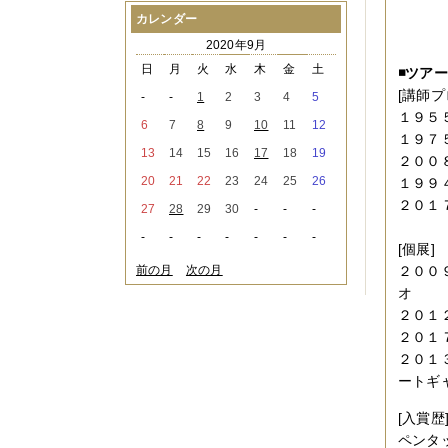
2021年08月
（1件）
カレンダー
2021年07月
（1件）
2020年9月
2021年06月
（3件）
2021年05月
（2件）
日
月
火
水
木
金
土
◾️ツア
2021年04月
（2件）
[講師プ
-
-
1
2
3
4
5
2021年03月
（3件）
１９５
2021年02月
（1件）
6
7
8
9
10
11
12
１９７
2021年01月
（2件）
13
14
15
16
17
18
19
2020年12月
（3件）
２００
2020年11月
（6件）
20
21
22
23
24
25
26
１９９
2020年10月
（6件）
２０１
27
28
29
30
-
-
-
2020年09月
（5件）
2020年08月
（3件）
-
-
-
-
-
-
-
2020年07月
（3件）
[個展]
2020年06月
（2件）
前の月
次の月
２００
2020年04月
（4件）
オ
2020年03月
（9件）
２０１
2020年02月
（3件）
２０１
2020年01月
（5件）
2019年12月
（3件）
２０１
2019年11月
（4件）
ートギ
2019年10月
（8件）
2019年09月
（3件）
[入賞歴
2019年08月
（2件）
ペンタ
2019年07月
（1件）