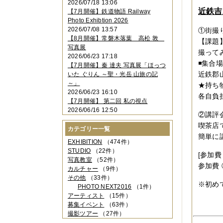
2026/07/18 13:06
2023年11月
（4件）
近鉄吉
【7月開催】鉄道物語 Railway
2023年10月
（3件）
Photo Exhibtion 2026
2023年09月
（4件）
2026/07/08 13:57
①街撮
2023年08月
（1件）
【8月開催】常磐木落葉 高松 敦
【課題
2023年06月
（3件）
写真展
2023年05月
（3件）
撮って
2026/06/23 17:18
2023年04月
（2件）
◾️集合
【7月開催】秦 達夫 写真展「ほっつ
2023年03月
（5件）
近鉄郡
いた ぐりん ～聖・光岳 山旅の記
2023年02月
（3件）
～」
★持ち
2023年01月
（4件）
2026/06/23 16:10
2022年12月
（3件）
各自負
【7月開催】 第二回 私の視点
2022年11月
（2件）
2026/06/16 12:50
2022年10月
（4件）
②講評
2022年09月
（2件）
喫茶店
カテゴリー一覧
2022年08月
（3件）
簡単に
2022年07月
（3件）
EXHIBITION
（474件）
2022年05月
（4件）
STUDIO
（22件）
[参加費
2022年04月
（2件）
写真教室
（52件）
参加費 
2022年03月
（5件）
カルチャー
（9件）
2022年02月
（3件）
その他
（33件）
※初めて
2022年01月
（3件）
PHOTO NEXT2016
（1件）
2021年12月
（2件）
アーティスト
（15件）
2021年11月
（3件）
募集イベント
（63件）
2021年10月
（1件）
撮影ツアー
（27件）
2021年09月
（5件）